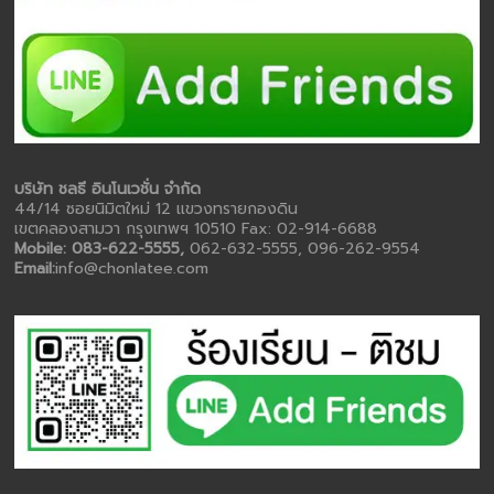
บริษัท ชลธี อินโนเวชั่น จำกัด
44/14 ซอยนิมิตใหม่ 12 แขวงทรายกองดิน
เขตคลองสามวา กรุงเทพฯ 10510 Fax: 02-914-6688
Mobile: 083-622-5555,
062-632-5555, 096-262-9554
Email:
info@chonlatee.com