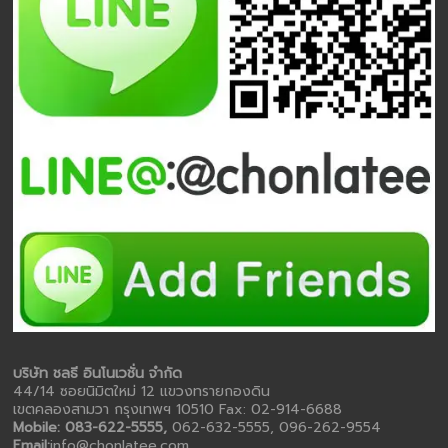
บริษัท ชลธี อินโนเวชั่น จำกัด
44/14 ซอยนิมิตใหม่ 12 แขวงทรายกองดิน
เขตคลองสามวา กรุงเทพฯ 10510 Fax: 02-914-6688
Mobile: 083-622-5555,
062-632-5555, 096-262-9554
Email:
info@chonlatee.com