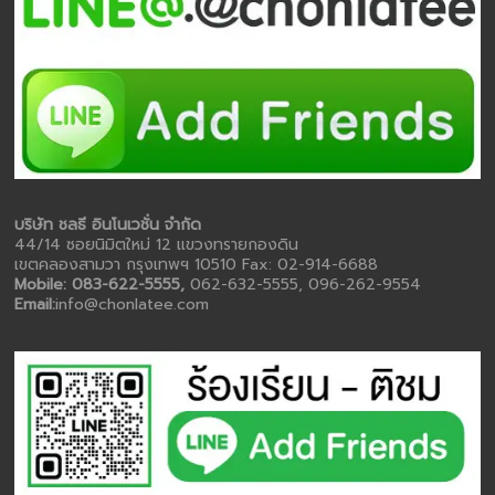
บริษัท ชลธี อินโนเวชั่น จำกัด
44/14 ซอยนิมิตใหม่ 12 แขวงทรายกองดิน
เขตคลองสามวา กรุงเทพฯ 10510 Fax: 02-914-6688
Mobile: 083-622-5555,
062-632-5555, 096-262-9554
Email:
info@chonlatee.com