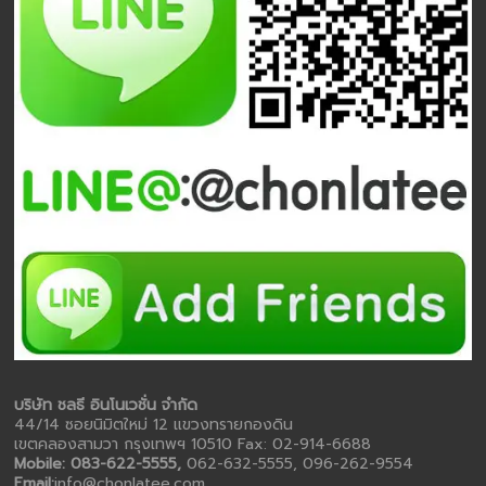
บริษัท ชลธี อินโนเวชั่น จำกัด
44/14 ซอยนิมิตใหม่ 12 แขวงทรายกองดิน
เขตคลองสามวา กรุงเทพฯ 10510 Fax: 02-914-6688
Mobile: 083-622-5555,
062-632-5555, 096-262-9554
Email:
info@chonlatee.com