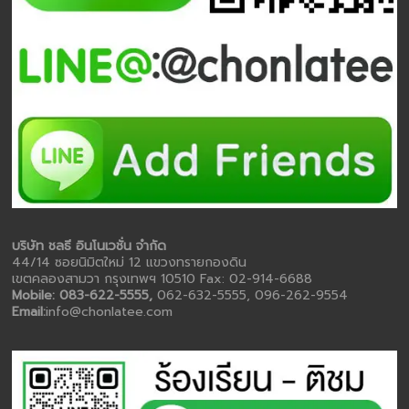
บริษัท ชลธี อินโนเวชั่น จำกัด
44/14 ซอยนิมิตใหม่ 12 แขวงทรายกองดิน
เขตคลองสามวา กรุงเทพฯ 10510 Fax: 02-914-6688
Mobile: 083-622-5555,
062-632-5555, 096-262-9554
Email:
info@chonlatee.com