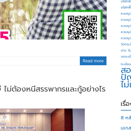
บริษัทพ
บริษัทพ
ควบคุม
ควบคุม
ควบคุม
ควบคุม
ควบคุม
วิดกระบี
น่าน
รั
จดทะเบี
Read more
ทะเบียน
สอ
ปั
ไม
 ไม่ต้องหนีสรรพากรและกู้อย่างไร
เรื่
8 หลั
เอกส