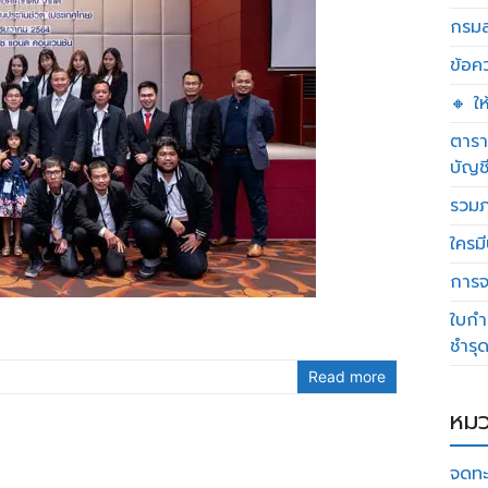
กรมส
ข้อค
🔸 ใ
ตารา
บัญช
รวมภ
ใครมี
การจด
ใบกำ
ชำรุ
Read more
หมว
จดทะ