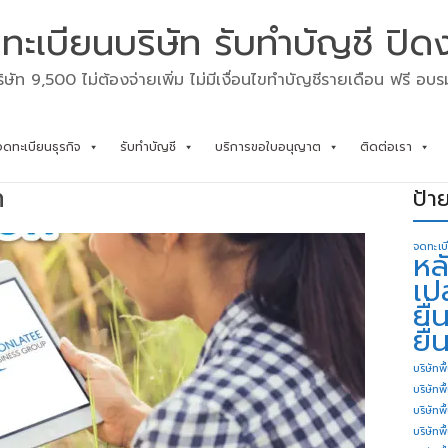
ทะเบียนบริษัท รับทำบัญชี ปิด
ิษัท 9,500 ไม่ต้องจ่ายเพิ่ม ไม่มีเงื่อนไขทำบัญชีรายเดือน ฟรี อบ
จดทะเบียนธุรกิจ
รับทำบัญชี
บริการขอใบอนุญาต
ติดต่อเรา
ท
ป้า
จดทะเบ
หล
เป
ยื
ยื่
บริษัทพื
บริษัทพ
บริษัทพ
บริษัทพื