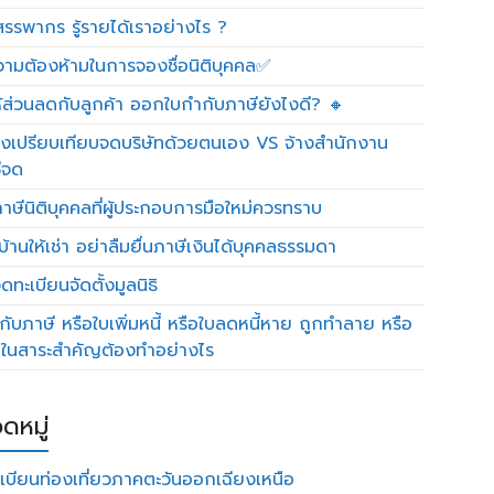
รรพากร รู้รายได้เราอย่างไร ?
วามต้องห้ามในการจองชื่อนิติบุคคล✅
ห้ส่วนลดกับลูกค้า ออกใบกำกับภาษียังไงดี? 🔸
งเปรียบเทียบจดบริษัทด้วยตนเอง VS จ้างสำนักงาน
ีจด
าษีนิติบุคคลที่ผู้ประกอบการมือใหม่ควรทราบ
บ้านให้เช่า อย่าลืมยื่นภาษีเงินได้บุคคลธรรมดา
ทะเบียนจัดตั้งมูลนิธิ
กับภาษี หรือใบเพิ่มหนี้ หรือใบลดหนี้หาย ถูกทำลาย หรือ
ดในสาระสำคัญต้องทำอย่างไร
ดหมู่
เบียนท่องเที่ยวภาคตะวันออกเฉียงเหนือ