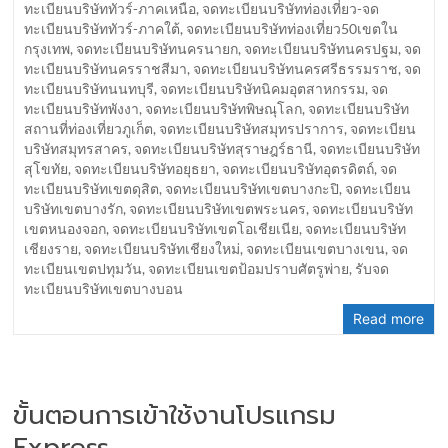
ทะเบียนบริษัททัวร์-ภาคเหนือ
,
จดทะเบียนบริษัทท่องเที่ยว-จด
ทะเบียนบริษัททัวร์-ภาคใต้
,
จดทะเบียนบริษัทท่องเที่ยว50เขตใน
กรุงเทพ
,
จดทะเบียนบริษัทนครนายก
,
จดทะเบียนบริษัทนครปฐม
,
จด
ทะเบียนบริษัทนครราชสีมา
,
จดทะเบียนบริษัทนครศรีธรรมราช
,
จด
ทะเบียนบริษัทนนทบุรี
,
จดทะเบียนบริษัทนิคมอุตสาหกรรม
,
จด
ทะเบียนบริษัทพังงา
,
จดทะเบียนบริษัทพิษณุโลก
,
จดทะเบียนบริษัท
สถานที่ท่องเที่ยวภูเก็ต
,
จดทะเบียนบริษัทสมุทรปราการ
,
จดทะเบียน
บริษัทสมุทรสาคร
,
จดทะเบียนบริษัทสุราษฎร์ธานี
,
จดทะเบียนบริษัท
สุโขทัย
,
จดทะเบียนบริษัทอยุธยา
,
จดทะเบียนบริษัทอุตรดิตถ์
,
จด
ทะเบียนบริษัทเขตดุสิต
,
จดทะเบียนบริษัทเขตบางกะปิ
,
จดทะเบียน
บริษัทเขตบางรัก
,
จดทะเบียนบริษัทเขตพระนคร
,
จดทะเบียนบริษัท
เขตหนองจอก
,
จดทะเบียนบริษัทเขตโอเชียเนีย
,
จดทะเบียนบริษัท
เชียงราย
,
จดทะเบียนบริษัทเชียงใหม่
,
จดทะเบียนเขตบางเขน
,
จด
ทะเบียนเขตปทุมวัน
,
จดทะเบียนเขตป้อมปราบศัตรูพ่าย
,
รับจด
ทะเบียนบริษัทเขตบางบอน
Read more
ขั้นตอนการเข้าใช้งานโปรแกรม
Express