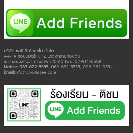
บริษัท ชลธี อินโนเวชั่น จำกัด
44/14 ซอยนิมิตใหม่ 12 แขวงทรายกองดิน
เขตคลองสามวา กรุงเทพฯ 10510 Fax: 02-914-6688
Mobile: 083-622-5555,
062-632-5555, 096-262-9554
Email:
info@chonlatee.com