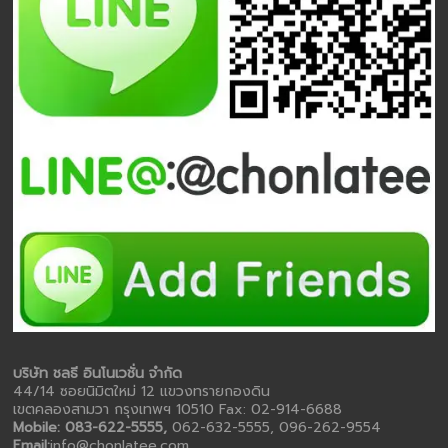
บริษัท ชลธี อินโนเวชั่น จำกัด
44/14 ซอยนิมิตใหม่ 12 แขวงทรายกองดิน
เขตคลองสามวา กรุงเทพฯ 10510 Fax: 02-914-6688
Mobile: 083-622-5555,
062-632-5555, 096-262-9554
Email:
info@chonlatee.com