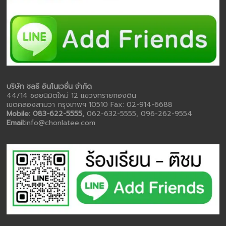
บริษัท ชลธี อินโนเวชั่น จำกัด
44/14 ซอยนิมิตใหม่ 12 แขวงทรายกองดิน
เขตคลองสามวา กรุงเทพฯ 10510 Fax: 02-914-6688
Mobile: 083-622-5555,
062-632-5555, 096-262-9554
Email:
info@chonlatee.com