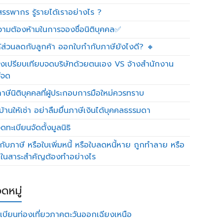
รรพากร รู้รายได้เราอย่างไร ?
วามต้องห้ามในการจองชื่อนิติบุคคล✅
ห้ส่วนลดกับลูกค้า ออกใบกำกับภาษียังไงดี? 🔸
งเปรียบเทียบจดบริษัทด้วยตนเอง VS จ้างสำนักงาน
ีจด
าษีนิติบุคคลที่ผู้ประกอบการมือใหม่ควรทราบ
บ้านให้เช่า อย่าลืมยื่นภาษีเงินได้บุคคลธรรมดา
ทะเบียนจัดตั้งมูลนิธิ
กับภาษี หรือใบเพิ่มหนี้ หรือใบลดหนี้หาย ถูกทำลาย หรือ
ดในสาระสำคัญต้องทำอย่างไร
ดหมู่
เบียนท่องเที่ยวภาคตะวันออกเฉียงเหนือ