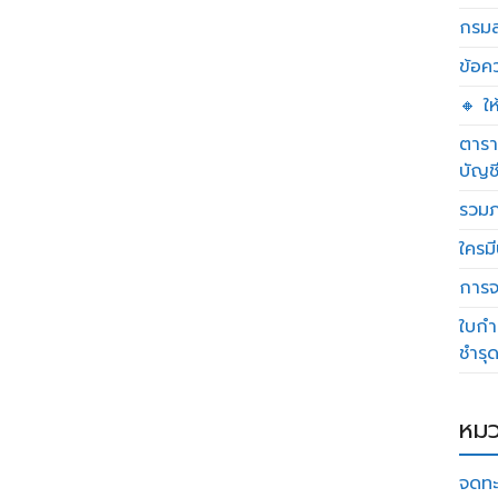
กรมส
ข้อค
🔸 ใ
ตารา
บัญช
รวมภ
ใครมี
การจด
ใบกำ
ชำรุ
หมว
จดทะ