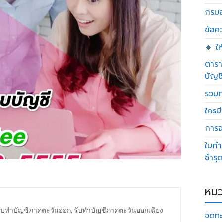
กรมส
ข้อค
🔸 ใ
ตารา
บัญช
รวมภ
ใครมี
การจด
ใบกำ
ชำรุ
หมว
รับทำบัญชีภาคตะวันออก
,
รับทำบัญชีภาคตะวันออกเฉียง
จดทะ