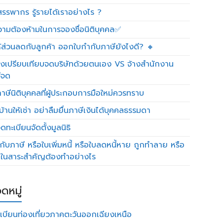
รรพากร รู้รายได้เราอย่างไร ?
วามต้องห้ามในการจองชื่อนิติบุคคล✅
ห้ส่วนลดกับลูกค้า ออกใบกำกับภาษียังไงดี? 🔸
งเปรียบเทียบจดบริษัทด้วยตนเอง VS จ้างสำนักงาน
ีจด
าษีนิติบุคคลที่ผู้ประกอบการมือใหม่ควรทราบ
บ้านให้เช่า อย่าลืมยื่นภาษีเงินได้บุคคลธรรมดา
ทะเบียนจัดตั้งมูลนิธิ
กับภาษี หรือใบเพิ่มหนี้ หรือใบลดหนี้หาย ถูกทำลาย หรือ
ดในสาระสำคัญต้องทำอย่างไร
ดหมู่
เบียนท่องเที่ยวภาคตะวันออกเฉียงเหนือ