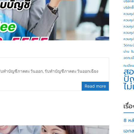
บริษัทพ
บริษัทพ
ควบคุม
ควบคุม
ควบคุม
ควบคุม
ควบคุม
วิดกระบี
น่าน
รั
จดทะเบี
ทะเบียน
สอ
รับทำบัญชีภาคตะวันออก
,
รับทำบัญชีภาคตะวันออกเฉียง
ปั
ไม
Read more
เรื่
8 หลั
เอกส