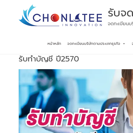
Skip
รับจด
to
content
จดทะเบียนบร
หน้าหลัก
จดทะเบียนบริษัทตามประเภทธุรกิจ
รับทำบัญชี ปี2570