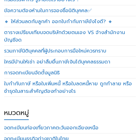
ข้อความต้องห้ามในการจองชื่อนิติบุคคล✅
🔸 ให้ส่วนลดกับลูกค้า ออกใบกำกับภาษียังไงดี? 🔸
ตารางเปรียบเทียบจดบริษัทด้วยตนเอง VS จ้างสำนักงาน
บัญชีจด
รวมภาษีนิติบุคคลที่ผู้ประกอบการมือใหม่ควรทราบ
ใครมีบ้านให้เช่า อย่าลืมยื่นภาษีเงินได้บุคคลธรรมดา
การจดทะเบียนจัดตั้งมูลนิธิ
ใบกำกับภาษี หรือใบเพิ่มหนี้ หรือใบลดหนี้หาย ถูกทำลาย หรือ
ชำรุดในสาระสำคัญต้องทำอย่างไร
หมวดหมู่
จดทะเบียนท่องเที่ยวภาคตะวันออกเฉียงเหนือ
จดทะเบียนธุรกิจต่างชาติในไทย