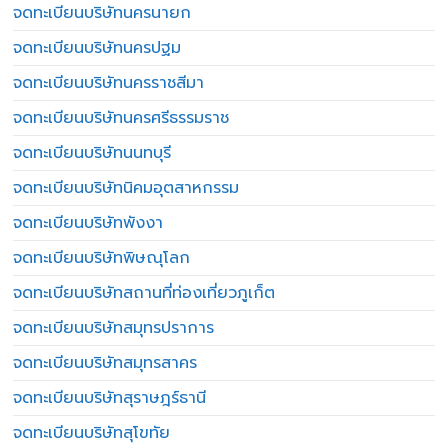
จดทะเบียนบริษัทนครนายก
จดทะเบียนบริษัทนครปฐม
จดทะเบียนบริษัทนครราชสีมา
จดทะเบียนบริษัทนครศรีธรรมราช
จดทะเบียนบริษัทนนทบุรี
จดทะเบียนบริษัทนิคมอุตสาหกรรม
จดทะเบียนบริษัทพังงา
จดทะเบียนบริษัทพิษณุโลก
จดทะเบียนบริษัทสถานที่ท่องเที่ยวภูเก็ต
จดทะเบียนบริษัทสมุทรปราการ
จดทะเบียนบริษัทสมุทรสาคร
จดทะเบียนบริษัทสุราษฎร์ธานี
จดทะเบียนบริษัทสุโขทัย