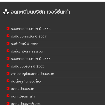
จดทะเบียนบริษัท เวอร์ชั่นเก่า
รับจดทะเบียนบริษัท ปี 2568
รับปิดงบการเงิน ปี 2567
รับทำบัญชี ปี 2568
รับยื่นภาษีบุคคลธรรมดา
รับจดทะเบียนบริษัท ปี 2566
รับปิดงบบริษัท ปี 2565
สาระควรรู้ก่อนจดทะเบียนบริษัท
จัดตั้งธุรกิจท่องเที่ยว
จดทะเบียนบริษัท
จดทะเบียนการค้า
จดทะเบียนห้างหุ้นส่วน