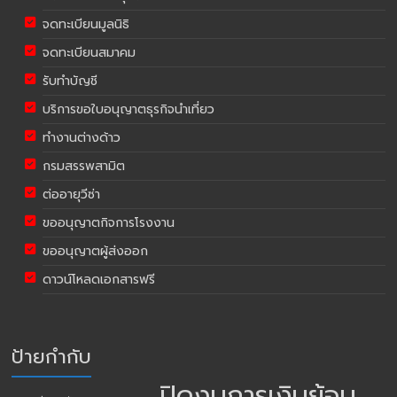
จดทะเบียนมูลนิธิ
จดทะเบียนสมาคม
รับทำบัญชี
บริการขอใบอนุญาตธุรกิจนำเที่ยว
ทำงานต่างด้าว
กรมสรรพสามิต
ต่ออายุวีซ่า
ขออนุญาตกิจการโรงงาน
ขออนุญาตผู้ส่งออก
ดาวน์โหลดเอกสารฟรี
ป้ายกำกับ
ปิดงบการเงินย้อน