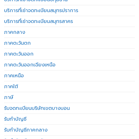
บริการที่เช่าจดทะเบียนสมุทรปราการ
บริการที่เช่าจดทะเบียนสมุทรสาคร
ภาคกลาง
ภาคตะวันตก
ภาคตะวันออก
ภาคตะวันออกเฉียงเหนือ
ภาคเหนือ
ภาคใต้
ภาษี
รับจดทะเบียนบริษัทเขตบางบอน
รับทำบัญชี
รับทำบัญชีภาคกลาง