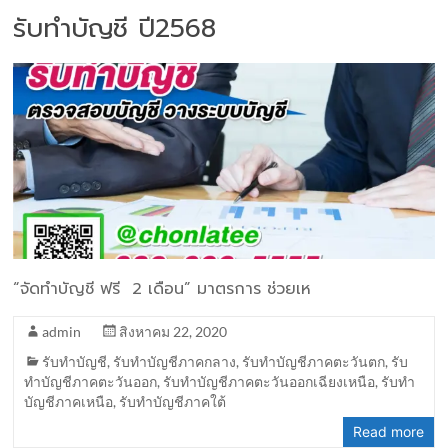
รับทำบัญชี ปี2568
“จัดทำบัญชี ฟรี 2 เดือน” มาตรการ ช่วยเห
admin
สิงหาคม 22, 2020
รับทำบัญชี
,
รับทำบัญชีภาคกลาง
,
รับทำบัญชีภาคตะวันตก
,
รับ
ทำบัญชีภาคตะวันออก
,
รับทำบัญชีภาคตะวันออกเฉียงเหนือ
,
รับทำ
บัญชีภาคเหนือ
,
รับทำบัญชีภาคใต้
Read more