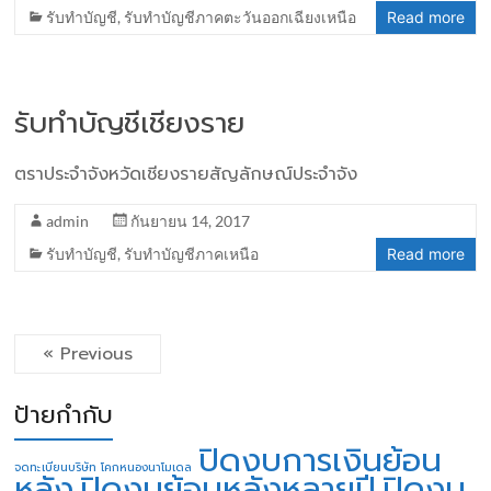
รับทำบัญชี
,
รับทำบัญชีภาคตะวันออกเฉียงเหนือ
Read more
รับทำบัญชีเชียงราย
ตราประจำจังหวัดเชียงรายสัญลักษณ์ประจำจัง
admin
กันยายน 14, 2017
รับทำบัญชี
,
รับทำบัญชีภาคเหนือ
Read more
« Previous
ป้ายกำกับ
ปิดงบการเงินย้อน
จดทะเบียนบริษัท โคกหนองนาโมเดล
หลัง
ปิดงบย้อนหลังหลายปี
ปิดงบ