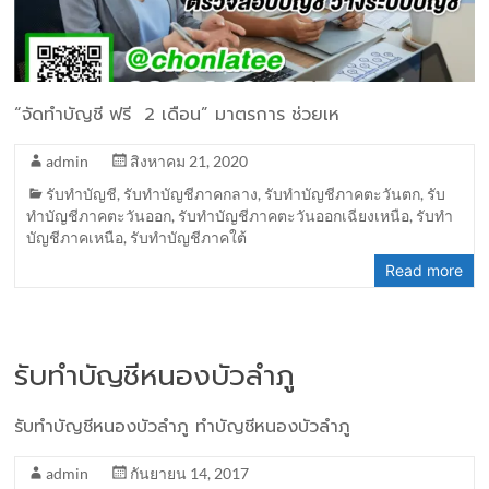
“จัดทำบัญชี ฟรี 2 เดือน” มาตรการ ช่วยเห
admin
สิงหาคม 21, 2020
รับทำบัญชี
,
รับทำบัญชีภาคกลาง
,
รับทำบัญชีภาคตะวันตก
,
รับ
ทำบัญชีภาคตะวันออก
,
รับทำบัญชีภาคตะวันออกเฉียงเหนือ
,
รับทำ
บัญชีภาคเหนือ
,
รับทำบัญชีภาคใต้
Read more
รับทำบัญชีหนองบัวลำภู
รับทำบัญชีหนองบัวลำภู ทำบัญชีหนองบัวลำภู
admin
กันยายน 14, 2017