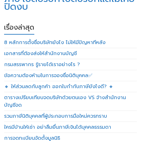
ปิดงบ
เรื่องล่าสุด
8 หลักการตั้งชื่อบริษัทยังไง ไม่ให้มีปัญหาทีหลัง
เอกสารที่ต้องส่งให้สำนักงานบัญชี
กรมสรรพากร รู้รายได้เราอย่างไร ?
ข้อความต้องห้ามในการจองชื่อนิติบุคคล✅
🔸 ให้ส่วนลดกับลูกค้า ออกใบกำกับภาษียังไงดี? 🔸
ตารางเปรียบเทียบจดบริษัทด้วยตนเอง VS จ้างสำนักงาน
บัญชีจด
รวมภาษีนิติบุคคลที่ผู้ประกอบการมือใหม่ควรทราบ
ใครมีบ้านให้เช่า อย่าลืมยื่นภาษีเงินได้บุคคลธรรมดา
การจดทะเบียนจัดตั้งมูลนิธิ