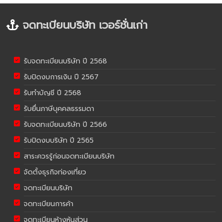
จดทะเบียนบริษัท เวอร์ชั่นเก่า
รับจดทะเบียนบริษัท ปี 2568
รับปิดงบการเงิน ปี 2567
รับทำบัญชี ปี 2568
รับยื่นภาษีบุคคลธรรมดา
รับจดทะเบียนบริษัท ปี 2566
รับปิดงบบริษัท ปี 2565
สาระควรรู้ก่อนจดทะเบียนบริษัท
จัดตั้งธุรกิจท่องเที่ยว
จดทะเบียนบริษัท
จดทะเบียนการค้า
จดทะเบียนห้างหุ้นส่วน