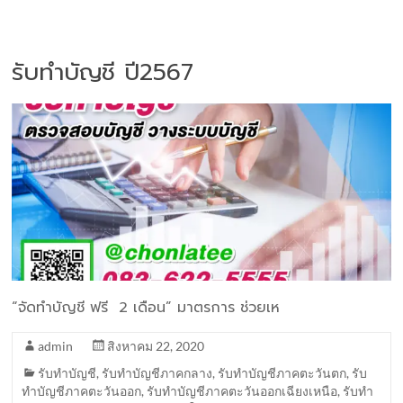
รับทำบัญชี ปี2567
“จัดทำบัญชี ฟรี 2 เดือน” มาตรการ ช่วยเห
admin
สิงหาคม 22, 2020
รับทำบัญชี
,
รับทำบัญชีภาคกลาง
,
รับทำบัญชีภาคตะวันตก
,
รับ
ทำบัญชีภาคตะวันออก
,
รับทำบัญชีภาคตะวันออกเฉียงเหนือ
,
รับทำ