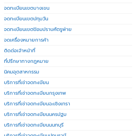
จดทะเบียนเขตบางเขน
จดทะเบียนเขตปทุมวัน
จดทะเบียนเขตป้อมปราบศัตรูพ่าย
จดเครื่องหมายการค้า
ติดต่อเจ้าหน้าที่
ที่ปรึกษาทางกฎหมาย
นิคมอุตสาหกรรม
บริการที่เช่าจดทะเบียน
บริการที่เช่าจดทะเบียนกรุงเทพ
บริการที่เช่าจดทะเบียนฉะเชิงเทรา
บริการที่เช่าจดทะเบียนนครปฐม
บริการที่เช่าจดทะเบียนนนทบุรี
บริการที่เช่าจดทะเบียนปทุมธานี