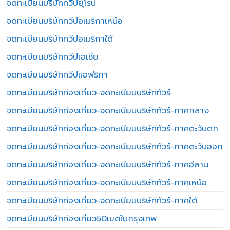
จดทะเบียนบริษัททวีปยุโรป
จดทะเบียนบริษัททวีปอเมริกาเหนือ
จดทะเบียนบริษัททวีปอเมริกาใต้
จดทะเบียนบริษัททวีปเอเชีย
จดทะเบียนบริษัททวีปแอฟริกา
จดทะเบียนบริษัทท่องเที่ยว-จดทะเบียนบริษัททัวร์
จดทะเบียนบริษัทท่องเที่ยว-จดทะเบียนบริษัททัวร์-ภาคกลาง
จดทะเบียนบริษัทท่องเที่ยว-จดทะเบียนบริษัททัวร์-ภาคตะวันตก
จดทะเบียนบริษัทท่องเที่ยว-จดทะเบียนบริษัททัวร์-ภาคตะวันออก
จดทะเบียนบริษัทท่องเที่ยว-จดทะเบียนบริษัททัวร์-ภาคอีสาน
จดทะเบียนบริษัทท่องเที่ยว-จดทะเบียนบริษัททัวร์-ภาคเหนือ
จดทะเบียนบริษัทท่องเที่ยว-จดทะเบียนบริษัททัวร์-ภาคใต้
จดทะเบียนบริษัทท่องเที่ยว50เขตในกรุงเทพ