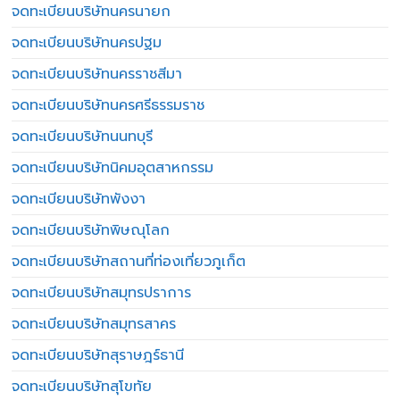
จดทะเบียนบริษัทนครนายก
จดทะเบียนบริษัทนครปฐม
จดทะเบียนบริษัทนครราชสีมา
จดทะเบียนบริษัทนครศรีธรรมราช
จดทะเบียนบริษัทนนทบุรี
จดทะเบียนบริษัทนิคมอุตสาหกรรม
จดทะเบียนบริษัทพังงา
จดทะเบียนบริษัทพิษณุโลก
จดทะเบียนบริษัทสถานที่ท่องเที่ยวภูเก็ต
จดทะเบียนบริษัทสมุทรปราการ
จดทะเบียนบริษัทสมุทรสาคร
จดทะเบียนบริษัทสุราษฎร์ธานี
จดทะเบียนบริษัทสุโขทัย