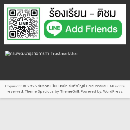
Copyright © 2026
รับจดทะเบียนบริษัท รับทำบัญชี ปิดงบการเงิน
. All rights
reserved. Theme
Spacious
by ThemeGrill. Powered by:
WordPress
.