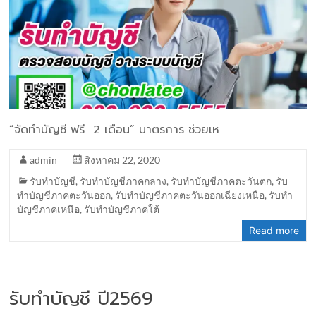
“จัดทำบัญชี ฟรี 2 เดือน” มาตรการ ช่วยเห
admin
สิงหาคม 22, 2020
รับทำบัญชี
,
รับทำบัญชีภาคกลาง
,
รับทำบัญชีภาคตะวันตก
,
รับ
ทำบัญชีภาคตะวันออก
,
รับทำบัญชีภาคตะวันออกเฉียงเหนือ
,
รับทำ
บัญชีภาคเหนือ
,
รับทำบัญชีภาคใต้
Read more
รับทำบัญชี ปี2569