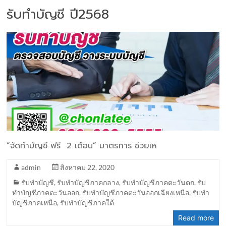
รับทำบัญชี ปี2568
“จัดทำบัญชี ฟรี 2 เดือน” มาตรการ ช่วยเห
admin
สิงหาคม 22, 2020
รับทำบัญชี
,
รับทำบัญชีภาคกลาง
,
รับทำบัญชีภาคตะวันตก
,
รับ
ทำบัญชีภาคตะวันออก
,
รับทำบัญชีภาคตะวันออกเฉียงเหนือ
,
รับทำ
บัญชีภาคเหนือ
,
รับทำบัญชีภาคใต้
Read more