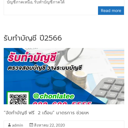
บัญชีภาคเหนือ
,
รับทำบัญชีภาคใต้
Read more
รับทำบัญชี ปี2566
“จัดทำบัญชี ฟรี 2 เดือน” มาตรการ ช่วยเห
admin
สิงหาคม 22, 2020