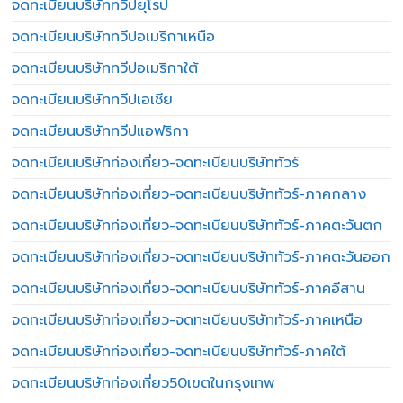
จดทะเบียนบริษัททวีปยุโรป
จดทะเบียนบริษัททวีปอเมริกาเหนือ
จดทะเบียนบริษัททวีปอเมริกาใต้
จดทะเบียนบริษัททวีปเอเชีย
จดทะเบียนบริษัททวีปแอฟริกา
จดทะเบียนบริษัทท่องเที่ยว-จดทะเบียนบริษัททัวร์
จดทะเบียนบริษัทท่องเที่ยว-จดทะเบียนบริษัททัวร์-ภาคกลาง
จดทะเบียนบริษัทท่องเที่ยว-จดทะเบียนบริษัททัวร์-ภาคตะวันตก
จดทะเบียนบริษัทท่องเที่ยว-จดทะเบียนบริษัททัวร์-ภาคตะวันออก
จดทะเบียนบริษัทท่องเที่ยว-จดทะเบียนบริษัททัวร์-ภาคอีสาน
จดทะเบียนบริษัทท่องเที่ยว-จดทะเบียนบริษัททัวร์-ภาคเหนือ
จดทะเบียนบริษัทท่องเที่ยว-จดทะเบียนบริษัททัวร์-ภาคใต้
จดทะเบียนบริษัทท่องเที่ยว50เขตในกรุงเทพ