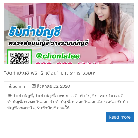
“จัดทำบัญชี ฟรี 2 เดือน” มาตรการ ช่วยเห
admin
สิงหาคม 22, 2020
รับทำบัญชี
,
รับทำบัญชีภาคกลาง
,
รับทำบัญชีภาคตะวันตก
,
รับ
ทำบัญชีภาคตะวันออก
,
รับทำบัญชีภาคตะวันออกเฉียงเหนือ
,
รับทำ
บัญชีภาคเหนือ
,
รับทำบัญชีภาคใต้
Read more