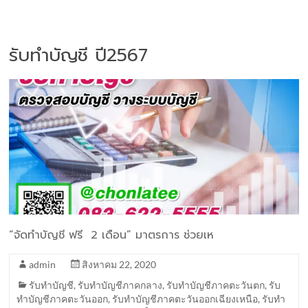
รับทำบัญชี ปี2567
“จัดทำบัญชี ฟรี 2 เดือน” มาตรการ ช่วยเห
admin
สิงหาคม 22, 2020
รับทำบัญชี
,
รับทำบัญชีภาคกลาง
,
รับทำบัญชีภาคตะวันตก
,
รับ
ทำบัญชีภาคตะวันออก
,
รับทำบัญชีภาคตะวันออกเฉียงเหนือ
,
รับทำ