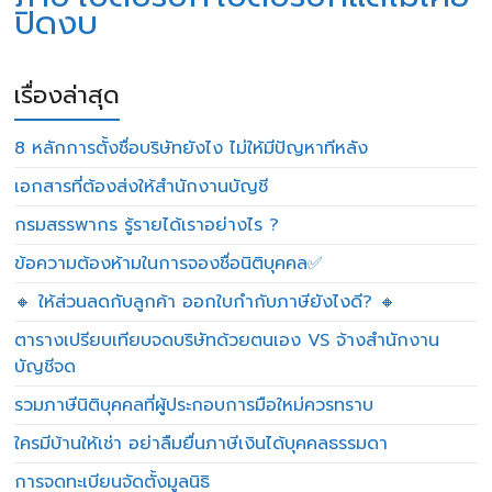
ปิดงบ
เรื่องล่าสุด
8 หลักการตั้งชื่อบริษัทยังไง ไม่ให้มีปัญหาทีหลัง
เอกสารที่ต้องส่งให้สำนักงานบัญชี
กรมสรรพากร รู้รายได้เราอย่างไร ?
ข้อความต้องห้ามในการจองชื่อนิติบุคคล✅
🔸 ให้ส่วนลดกับลูกค้า ออกใบกำกับภาษียังไงดี? 🔸
ตารางเปรียบเทียบจดบริษัทด้วยตนเอง VS จ้างสำนักงาน
บัญชีจด
รวมภาษีนิติบุคคลที่ผู้ประกอบการมือใหม่ควรทราบ
ใครมีบ้านให้เช่า อย่าลืมยื่นภาษีเงินได้บุคคลธรรมดา
การจดทะเบียนจัดตั้งมูลนิธิ