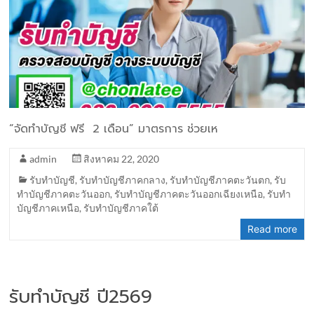
“จัดทำบัญชี ฟรี 2 เดือน” มาตรการ ช่วยเห
admin
สิงหาคม 22, 2020
รับทำบัญชี
,
รับทำบัญชีภาคกลาง
,
รับทำบัญชีภาคตะวันตก
,
รับ
ทำบัญชีภาคตะวันออก
,
รับทำบัญชีภาคตะวันออกเฉียงเหนือ
,
รับทำ
บัญชีภาคเหนือ
,
รับทำบัญชีภาคใต้
Read more
รับทำบัญชี ปี2569