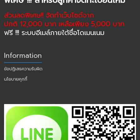
พิเศษ !!! สำหรับลูกค้าจดทะเบียนใหม่
ส่วนลดพิเศษ!! จัดทำเว็บไซต์จาก
ปกติ 12,000 บาท เหลือเพียง 5,000 บาท
ฟรี !!! ระบบอีเมล์ภายใต้ชื่อโดเมนเนม
Information
ข้อปฏิเสธความรับผิด
นโยบายคุกกี้