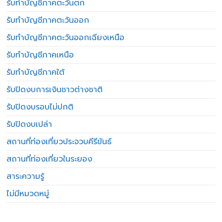
รับทำบัญชีภาคตะวันตก
รับทำบัญชีภาคตะวันออก
รับทำบัญชีภาคตะวันออกเฉียงเหนือ
รับทำบัญชีภาคเหนือ
รับทำบัญชีภาคใต้
รับปิดงบการเงินชาวต่างชาติ
รับปิดงบรอบไม่ปกติ
รับปิดงบเปล่า
สถานที่ท่องเที่ยวประจวบคีรีขันธ์
สถานที่ท่องเที่ยวในระยอง
สาระความรู้
ไม่มีหมวดหมู่