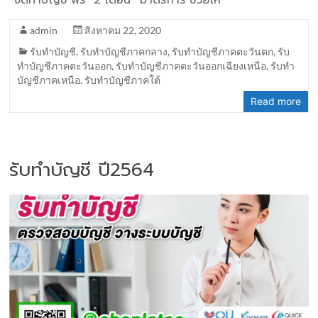
admin
สิงหาคม 22, 2020
รับทำบัญชี
,
รับทำบัญชีภาคกลาง
,
รับทำบัญชีภาคตะวันตก
,
รับ
ทำบัญชีภาคตะวันออก
,
รับทำบัญชีภาคตะวันออกเฉียงเหนือ
,
รับทำ
บัญชีภาคเหนือ
,
รับทำบัญชีภาคใต้
Read more
รับทำบัญชี ปี2564