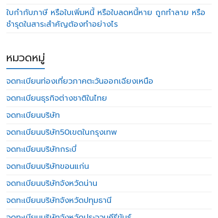
ใบกำกับภาษี หรือใบเพิ่มหนี้ หรือใบลดหนี้หาย ถูกทำลาย หรือ
ชำรุดในสาระสำคัญต้องทำอย่างไร
หมวดหมู่
จดทะเบียนท่องเที่ยวภาคตะวันออกเฉียงเหนือ
จดทะเบียนธุรกิจต่างชาติในไทย
จดทะเบียนบริษัท
จดทะเบียนบริษัท50เขตในกรุงเทพ
จดทะเบียนบริษัทกระบี่
จดทะเบียนบริษัทขอนแก่น
จดทะเบียนบริษัทจังหวัดน่าน
จดทะเบียนบริษัทจังหวัดปทุมธานี
จดทะเบียนบริษัทจังหวัดประจวบคีรีขันธ์