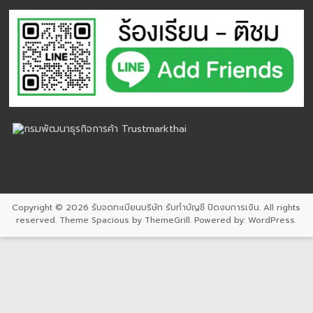
Copyright © 2026
รับจดทะเบียนบริษัท รับทำบัญชี ปิดงบการเงิน
. All rights
reserved. Theme
Spacious
by ThemeGrill. Powered by:
WordPress
.