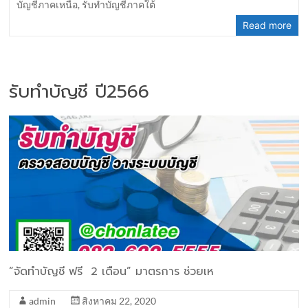
บัญชีภาคเหนือ
,
รับทำบัญชีภาคใต้
Read more
รับทำบัญชี ปี2566
“จัดทำบัญชี ฟรี 2 เดือน” มาตรการ ช่วยเห
admin
สิงหาคม 22, 2020