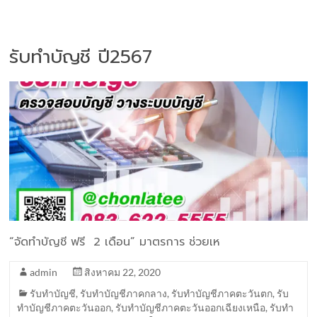
รับทำบัญชี ปี2567
“จัดทำบัญชี ฟรี 2 เดือน” มาตรการ ช่วยเห
admin
สิงหาคม 22, 2020
รับทำบัญชี
,
รับทำบัญชีภาคกลาง
,
รับทำบัญชีภาคตะวันตก
,
รับ
ทำบัญชีภาคตะวันออก
,
รับทำบัญชีภาคตะวันออกเฉียงเหนือ
,
รับทำ