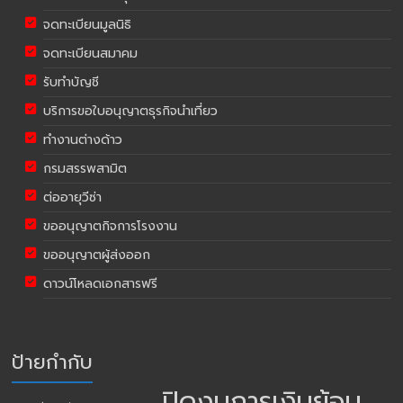
จดทะเบียนมูลนิธิ
จดทะเบียนสมาคม
รับทำบัญชี
บริการขอใบอนุญาตธุรกิจนำเที่ยว
ทำงานต่างด้าว
กรมสรรพสามิต
ต่ออายุวีซ่า
ขออนุญาตกิจการโรงงาน
ขออนุญาตผู้ส่งออก
ดาวน์โหลดเอกสารฟรี
ป้ายกำกับ
ปิดงบการเงินย้อน