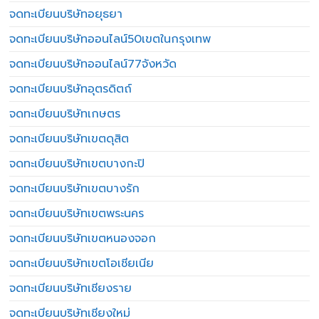
จดทะเบียนบริษัทอยุธยา
จดทะเบียนบริษัทออนไลน์50เขตในกรุงเทพ
จดทะเบียนบริษัทออนไลน์77จังหวัด
จดทะเบียนบริษัทอุตรดิตถ์
จดทะเบียนบริษัทเกษตร
จดทะเบียนบริษัทเขตดุสิต
จดทะเบียนบริษัทเขตบางกะปิ
จดทะเบียนบริษัทเขตบางรัก
จดทะเบียนบริษัทเขตพระนคร
จดทะเบียนบริษัทเขตหนองจอก
จดทะเบียนบริษัทเขตโอเชียเนีย
จดทะเบียนบริษัทเชียงราย
จดทะเบียนบริษัทเชียงใหม่