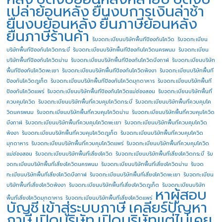
เปล่าย้อนหลัง
ยื่นงบการเงินล่าช้า
ยื่นงบย้อนหลัง
ยื่นภาษีย้อนหลัง
ยื่นภาษีร้านค้า
รับจดทะเบียนบริษัทพื้นทีป้องกันโควิด
รับจดทะเบียน
บริษัทพื้นทีป้องกันโควิดกระบี่
รับจดทะเบียนบริษัทพื้นทีป้องกันโควิดนครพนม
รับจดทะเบียน
บริษัทพื้นทีป้องกันโควิดน่าน
รับจดทะเบียนบริษัทพื้นทีป้องกันโควิดบึงกาฬ
รับจดทะเบียนบริษัท
พื้นทีป้องกันโควิดพะเยา
รับจดทะเบียนบริษัทพื้นทีป้องกันโควิดพังงา
รับจดทะเบียนบริษัทพื้นที
ป้องกันโควิดภูเก็ต
รับจดทะเบียนบริษัทพื้นทีป้องกันโควิดมุกดาหาร
รับจดทะเบียนบริษัทพื้นที
ป้องกันโควิดแพร่
รับจดทะเบียนบริษัทพื้นทีป้องกันโควิดแม่ฮ่องสอน
รับจดทะเบียนบริษัทพื้นที่
ควบคุมโควิด
รับจดทะเบียนบริษัทพื้นที่ควบคุมโควิดกระบี่
รับจดทะเบียนบริษัทพื้นที่ควบคุมโค
วิดนครพนม
รับจดทะเบียนบริษัทพื้นที่ควบคุมโควิดน่าน
รับจดทะเบียนบริษัทพื้นที่ควบคุมโควิด
บึงกาฬ
รับจดทะเบียนบริษัทพื้นที่ควบคุมโควิดพะเยา
รับจดทะเบียนบริษัทพื้นที่ควบคุมโควิด
พังงา
รับจดทะเบียนบริษัทพื้นที่ควบคุมโควิดภูเก็ต
รับจดทะเบียนบริษัทพื้นที่ควบคุมโควิด
มุกดาหาร
รับจดทะเบียนบริษัทพื้นที่ควบคุมโควิดแพร่
รับจดทะเบียนบริษัทพื้นที่ควบคุมโควิด
แม่ฮ่องสอน
รับจดทะเบียนบริษัทพื้นที่เสี่ยงโควิด
รับจดทะเบียนบริษัทพื้นที่เสี่ยงโควิดกระบี่
รับ
จดทะเบียนบริษัทพื้นที่เสี่ยงโควิดนครพนม
รับจดทะเบียนบริษัทพื้นที่เสี่ยงโควิดน่าน
รับจด
ทะเบียนบริษัทพื้นที่เสี่ยงโควิดบึงกาฬ
รับจดทะเบียนบริษัทพื้นที่เสี่ยงโควิดพะเยา
รับจดทะเบียน
บริษัทพื้นที่เสี่ยงโควิดพังงา
รับจดทะเบียนบริษัทพื้นที่เสี่ยงโควิดภูเก็ต
รับจดทะเบียนบริษัท
หาผู้สอบ
พื้นที่เสี่ยงโควิดมุกดาหาร
รับจดทะเบียนบริษัทพื้นที่เสี่ยงโควิดแพร่
บัญชี
เข้าสู่ระบบภาษี
เคลียร์ปัญหา
ภาษี
เปิดบริษัท
เปิดบริษัทแต่ไม่เคย