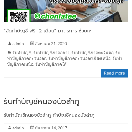
“จัดทำบัญชี ฟรี 2 เดือน” มาตรการ ช่วยเห
admin
สิงหาคม 21, 2020
รับทำบัญชี
,
รับทำบัญชีภาคกลาง
,
รับทำบัญชีภาคตะวันตก
,
รับ
ทำบัญชีภาคตะวันออก
,
รับทำบัญชีภาคตะวันออกเฉียงเหนือ
,
รับทำ
บัญชีภาคเหนือ
,
รับทำบัญชีภาคใต้
Read more
รับทำบัญชีหนองบัวลำภู
รับทำบัญชีหนองบัวลำภู ทำบัญชีหนองบัวลำภู
admin
กันยายน 14, 2017