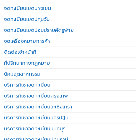
จดทะเบียนเขตบางเขน
จดทะเบียนเขตปทุมวัน
จดทะเบียนเขตป้อมปราบศัตรูพ่าย
จดเครื่องหมายการค้า
ติดต่อเจ้าหน้าที่
ที่ปรึกษาทางกฎหมาย
นิคมอุตสาหกรรม
บริการที่เช่าจดทะเบียน
บริการที่เช่าจดทะเบียนกรุงเทพ
บริการที่เช่าจดทะเบียนฉะเชิงเทรา
บริการที่เช่าจดทะเบียนนครปฐม
บริการที่เช่าจดทะเบียนนนทบุรี
บริการที่เช่าจดทะเบียนปทุมธานี