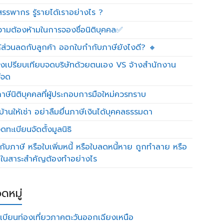
รรพากร รู้รายได้เราอย่างไร ?
วามต้องห้ามในการจองชื่อนิติบุคคล✅
ห้ส่วนลดกับลูกค้า ออกใบกำกับภาษียังไงดี? 🔸
งเปรียบเทียบจดบริษัทด้วยตนเอง VS จ้างสำนักงาน
ีจด
าษีนิติบุคคลที่ผู้ประกอบการมือใหม่ควรทราบ
บ้านให้เช่า อย่าลืมยื่นภาษีเงินได้บุคคลธรรมดา
ทะเบียนจัดตั้งมูลนิธิ
กับภาษี หรือใบเพิ่มหนี้ หรือใบลดหนี้หาย ถูกทำลาย หรือ
ดในสาระสำคัญต้องทำอย่างไร
ดหมู่
เบียนท่องเที่ยวภาคตะวันออกเฉียงเหนือ