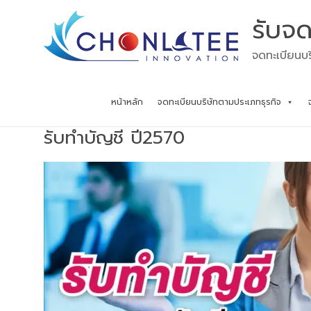
Skip
รับจด
to
content
จดทะเบียนบร
หน้าหลัก
จดทะเบียนบริษัทตามประเภทธุรกิจ
รับทำบัญชี ปี2570