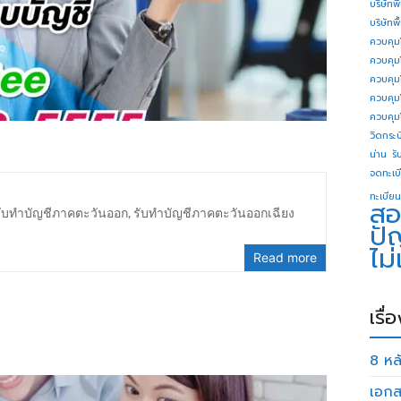
บริษัทพ
บริษัทพ
ควบคุม
ควบคุม
ควบคุม
ควบคุม
ควบคุม
วิดกระบี
น่าน
รั
จดทะเบี
ทะเบียน
สอ
รับทำบัญชีภาคตะวันออก
,
รับทำบัญชีภาคตะวันออกเฉียง
ปั
ไม
Read more
เรื่
8 หลั
เอกส