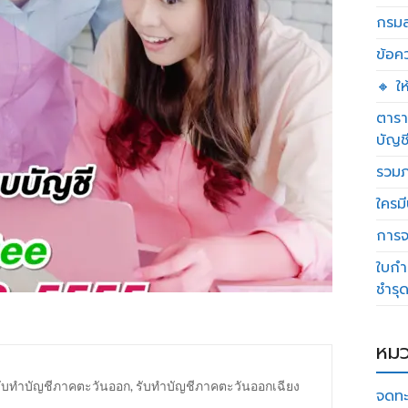
กรมส
ข้อค
🔸 ใ
ตารา
บัญช
รวมภ
ใครมี
การจด
ใบกำ
ชำรุ
หมว
รับทำบัญชีภาคตะวันออก
,
รับทำบัญชีภาคตะวันออกเฉียง
จดทะ