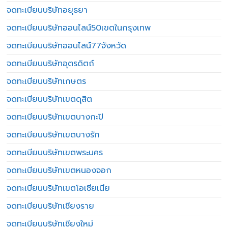
จดทะเบียนบริษัทอยุธยา
จดทะเบียนบริษัทออนไลน์50เขตในกรุงเทพ
จดทะเบียนบริษัทออนไลน์77จังหวัด
จดทะเบียนบริษัทอุตรดิตถ์
จดทะเบียนบริษัทเกษตร
จดทะเบียนบริษัทเขตดุสิต
จดทะเบียนบริษัทเขตบางกะปิ
จดทะเบียนบริษัทเขตบางรัก
จดทะเบียนบริษัทเขตพระนคร
จดทะเบียนบริษัทเขตหนองจอก
จดทะเบียนบริษัทเขตโอเชียเนีย
จดทะเบียนบริษัทเชียงราย
จดทะเบียนบริษัทเชียงใหม่