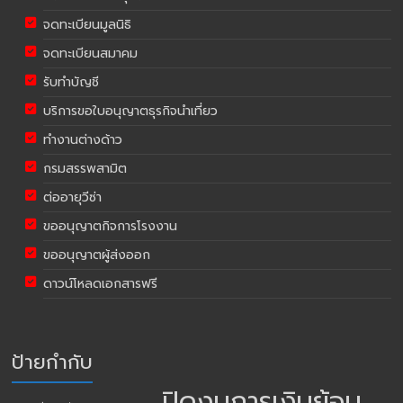
จดทะเบียนมูลนิธิ
จดทะเบียนสมาคม
รับทำบัญชี
บริการขอใบอนุญาตธุรกิจนำเที่ยว
ทำงานต่างด้าว
กรมสรรพสามิต
ต่ออายุวีซ่า
ขออนุญาตกิจการโรงงาน
ขออนุญาตผู้ส่งออก
ดาวน์โหลดเอกสารฟรี
ป้ายกำกับ
ปิดงบการเงินย้อน