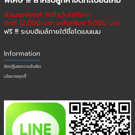
พิเศษ !!! สำหรับลูกค้าจดทะเบียนใหม่
ส่วนลดพิเศษ!! จัดทำเว็บไซต์จาก
ปกติ 12,000 บาท เหลือเพียง 5,000 บาท
ฟรี !!! ระบบอีเมล์ภายใต้ชื่อโดเมนเนม
Information
ข้อปฏิเสธความรับผิด
นโยบายคุกกี้