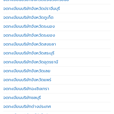
จดทะเบียนบริษัทจังหวัดปราจีนบุรี
จดทะเบียนบริษัทจังหวัดภูเก็ต
จดทะเบียนบริษัทจังหวัดระนอง
จดทะเบียนบริษัทจังหวัดระยอง
จดทะเบียนบริษัทจังหวัดสงขลา
จดทะเบียนบริษัทจังหวัดสระบุรี
จดทะเบียนบริษัทจังหวัดอุดรธานี
จดทะเบียนบริษัทจังหวัดเลย
จดทะเบียนบริษัทจังหวัดแพร่
จดทะเบียนบริษัทฉะเชิงเทรา
จดทะเบียนบริษัทชลบุรี
จดทะเบียนบริษัทต่างประเทศ