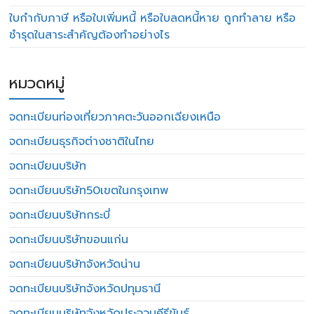
ใบกำกับภาษี หรือใบเพิ่มหนี้ หรือใบลดหนี้หาย ถูกทำลาย หรือ
ชำรุดในสาระสำคัญต้องทำอย่างไร
หมวดหมู่
จดทะเบียนท่องเที่ยวภาคตะวันออกเฉียงเหนือ
จดทะเบียนธุรกิจต่างชาติในไทย
จดทะเบียนบริษัท
จดทะเบียนบริษัท50เขตในกรุงเทพ
จดทะเบียนบริษัทกระบี่
จดทะเบียนบริษัทขอนแก่น
จดทะเบียนบริษัทจังหวัดน่าน
จดทะเบียนบริษัทจังหวัดปทุมธานี
จดทะเบียนบริษัทจังหวัดประจวบคีรีขันธ์