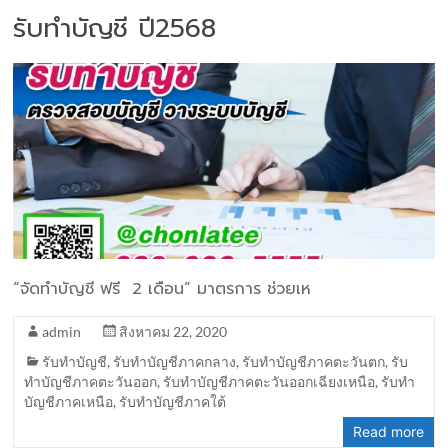
รับทำบัญชี ปี2568
“จัดทำบัญชี ฟรี 2 เดือน” มาตรการ ช่วยเห
admin
สิงหาคม 22, 2020
รับทำบัญชี
,
รับทำบัญชีภาคกลาง
,
รับทำบัญชีภาคตะวันตก
,
รับ
ทำบัญชีภาคตะวันออก
,
รับทำบัญชีภาคตะวันออกเฉียงเหนือ
,
รับทำ
บัญชีภาคเหนือ
,
รับทำบัญชีภาคใต้
Read more