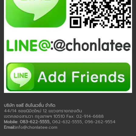
บริษัท ชลธี อินโนเวชั่น จำกัด
44/14 ซอยนิมิตใหม่ 12 แขวงทรายกองดิน
เขตคลองสามวา กรุงเทพฯ 10510 Fax: 02-914-6688
Mobile: 083-622-5555,
062-632-5555, 096-262-9554
Email:
info@chonlatee.com