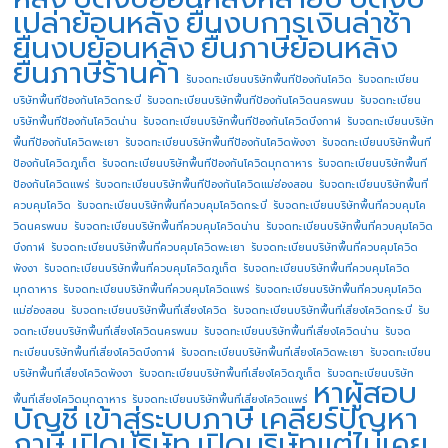
เปล่าย้อนหลัง
ยื่นงบการเงินล่าช้า
ยื่นงบย้อนหลัง
ยื่นภาษีย้อนหลัง
ยื่นภาษีร้านค้า
รับจดทะเบียนบริษัทพื้นทีป้องกันโควิด
รับจดทะเบียน
บริษัทพื้นทีป้องกันโควิดกระบี่
รับจดทะเบียนบริษัทพื้นทีป้องกันโควิดนครพนม
รับจดทะเบียน
บริษัทพื้นทีป้องกันโควิดน่าน
รับจดทะเบียนบริษัทพื้นทีป้องกันโควิดบึงกาฬ
รับจดทะเบียนบริษัท
พื้นทีป้องกันโควิดพะเยา
รับจดทะเบียนบริษัทพื้นทีป้องกันโควิดพังงา
รับจดทะเบียนบริษัทพื้นที
ป้องกันโควิดภูเก็ต
รับจดทะเบียนบริษัทพื้นทีป้องกันโควิดมุกดาหาร
รับจดทะเบียนบริษัทพื้นที
ป้องกันโควิดแพร่
รับจดทะเบียนบริษัทพื้นทีป้องกันโควิดแม่ฮ่องสอน
รับจดทะเบียนบริษัทพื้นที่
ควบคุมโควิด
รับจดทะเบียนบริษัทพื้นที่ควบคุมโควิดกระบี่
รับจดทะเบียนบริษัทพื้นที่ควบคุมโค
วิดนครพนม
รับจดทะเบียนบริษัทพื้นที่ควบคุมโควิดน่าน
รับจดทะเบียนบริษัทพื้นที่ควบคุมโควิด
บึงกาฬ
รับจดทะเบียนบริษัทพื้นที่ควบคุมโควิดพะเยา
รับจดทะเบียนบริษัทพื้นที่ควบคุมโควิด
พังงา
รับจดทะเบียนบริษัทพื้นที่ควบคุมโควิดภูเก็ต
รับจดทะเบียนบริษัทพื้นที่ควบคุมโควิด
มุกดาหาร
รับจดทะเบียนบริษัทพื้นที่ควบคุมโควิดแพร่
รับจดทะเบียนบริษัทพื้นที่ควบคุมโควิด
แม่ฮ่องสอน
รับจดทะเบียนบริษัทพื้นที่เสี่ยงโควิด
รับจดทะเบียนบริษัทพื้นที่เสี่ยงโควิดกระบี่
รับ
จดทะเบียนบริษัทพื้นที่เสี่ยงโควิดนครพนม
รับจดทะเบียนบริษัทพื้นที่เสี่ยงโควิดน่าน
รับจด
ทะเบียนบริษัทพื้นที่เสี่ยงโควิดบึงกาฬ
รับจดทะเบียนบริษัทพื้นที่เสี่ยงโควิดพะเยา
รับจดทะเบียน
บริษัทพื้นที่เสี่ยงโควิดพังงา
รับจดทะเบียนบริษัทพื้นที่เสี่ยงโควิดภูเก็ต
รับจดทะเบียนบริษัท
หาผู้สอบ
พื้นที่เสี่ยงโควิดมุกดาหาร
รับจดทะเบียนบริษัทพื้นที่เสี่ยงโควิดแพร่
บัญชี
เข้าสู่ระบบภาษี
เคลียร์ปัญหา
ภาษี
เปิดบริษัท
เปิดบริษัทแต่ไม่เคย