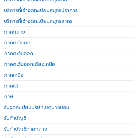
บริการที่เช่าจดทะเบียนสมุทรปราการ
บริการที่เช่าจดทะเบียนสมุทรสาคร
ภาคกลาง
ภาคตะวันตก
ภาคตะวันออก
ภาคตะวันออกเฉียงเหนือ
ภาคเหนือ
ภาคใต้
ภาษี
รับจดทะเบียนบริษัทเขตบางบอน
รับทำบัญชี
รับทำบัญชีภาคกลาง