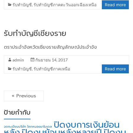
รับทำบัญชี
,
รับทำบัญชีภาคตะวันออกเฉียงเหนือ
Read more
รับทำบัญชีเชียงราย
ตราประจำจังหวัดเชียงรายสัญลักษณ์ประจำจัง
admin
กันยายน 14, 2017
รับทำบัญชี
,
รับทำบัญชีภาคเหนือ
Read more
« Previous
ป้ายกำกับ
ปิดงบการเงินย้อน
จดทะเบียนบริษัท โคกหนองนาโมเดล
หลัง
ปิดงบย้อนหลังหลายปี
ปิดงบ