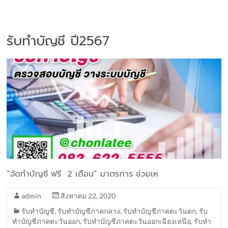
รับทำบัญชี ปี2567
“จัดทำบัญชี ฟรี 2 เดือน” มาตรการ ช่วยเห
admin
สิงหาคม 22, 2020
รับทำบัญชี
,
รับทำบัญชีภาคกลาง
,
รับทำบัญชีภาคตะวันตก
,
รับ
ทำบัญชีภาคตะวันออก
,
รับทำบัญชีภาคตะวันออกเฉียงเหนือ
,
รับทำ