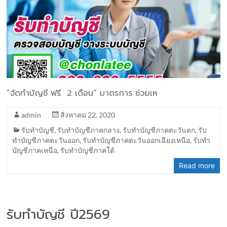
“จัดทำบัญชี ฟรี 2 เดือน” มาตรการ ช่วยเห
admin
สิงหาคม 22, 2020
รับทำบัญชี
,
รับทำบัญชีภาคกลาง
,
รับทำบัญชีภาคตะวันตก
,
รับ
ทำบัญชีภาคตะวันออก
,
รับทำบัญชีภาคตะวันออกเฉียงเหนือ
,
รับทำ
บัญชีภาคเหนือ
,
รับทำบัญชีภาคใต้
Read more
รับทำบัญชี ปี2569