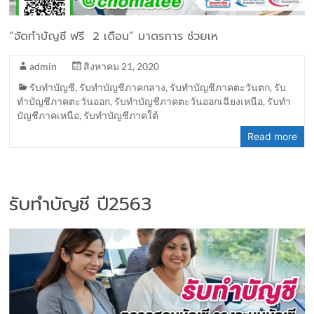
“จัดทำบัญชี ฟรี 2 เดือน” มาตรการ ช่วยเห
admin
สิงหาคม 21, 2020
รับทำบัญชี
,
รับทำบัญชีภาคกลาง
,
รับทำบัญชีภาคตะวันตก
,
รับ
ทำบัญชีภาคตะวันออก
,
รับทำบัญชีภาคตะวันออกเฉียงเหนือ
,
รับทำ
บัญชีภาคเหนือ
,
รับทำบัญชีภาคใต้
Read more
รับทำบัญชี ปี2563