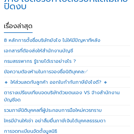
ปิดงบ
เรื่องล่าสุด
8 หลักการตั้งชื่อบริษัทยังไง ไม่ให้มีปัญหาทีหลัง
เอกสารที่ต้องส่งให้สำนักงานบัญชี
กรมสรรพากร รู้รายได้เราอย่างไร ?
ข้อความต้องห้ามในการจองชื่อนิติบุคคล✅
🔸 ให้ส่วนลดกับลูกค้า ออกใบกำกับภาษียังไงดี? 🔸
ตารางเปรียบเทียบจดบริษัทด้วยตนเอง VS จ้างสำนักงาน
บัญชีจด
รวมภาษีนิติบุคคลที่ผู้ประกอบการมือใหม่ควรทราบ
ใครมีบ้านให้เช่า อย่าลืมยื่นภาษีเงินได้บุคคลธรรมดา
การจดทะเบียนจัดตั้งมูลนิธิ