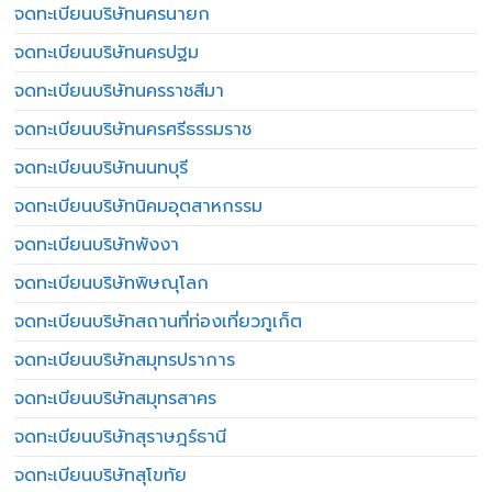
จดทะเบียนบริษัทนครนายก
จดทะเบียนบริษัทนครปฐม
จดทะเบียนบริษัทนครราชสีมา
จดทะเบียนบริษัทนครศรีธรรมราช
จดทะเบียนบริษัทนนทบุรี
จดทะเบียนบริษัทนิคมอุตสาหกรรม
จดทะเบียนบริษัทพังงา
จดทะเบียนบริษัทพิษณุโลก
จดทะเบียนบริษัทสถานที่ท่องเที่ยวภูเก็ต
จดทะเบียนบริษัทสมุทรปราการ
จดทะเบียนบริษัทสมุทรสาคร
จดทะเบียนบริษัทสุราษฎร์ธานี
จดทะเบียนบริษัทสุโขทัย