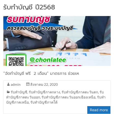
รับทำบัญชี ปี2568
“จัดทำบัญชี ฟรี 2 เดือน” มาตรการ ช่วยเห
admin
สิงหาคม 22, 2020
รับทำบัญชี
,
รับทำบัญชีภาคกลาง
,
รับทำบัญชีภาคตะวันตก
,
รับ
ทำบัญชีภาคตะวันออก
,
รับทำบัญชีภาคตะวันออกเฉียงเหนือ
,
รับทำ
บัญชีภาคเหนือ
,
รับทำบัญชีภาคใต้
Read more