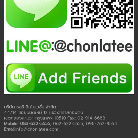
บริษัท ชลธี อินโนเวชั่น จำกัด
44/14 ซอยนิมิตใหม่ 12 แขวงทรายกองดิน
เขตคลองสามวา กรุงเทพฯ 10510 Fax: 02-914-6688
Mobile: 083-622-5555,
062-632-5555, 096-262-9554
Email:
info@chonlatee.com