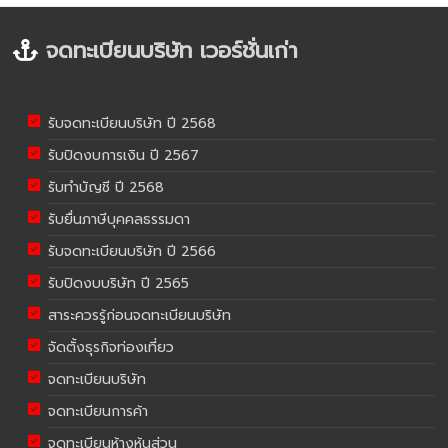
จดทะเบียนบริษัท เวอร์ชั่นเก่า
รับจดทะเบียนบริษัท ปี 2568
รับปิดงบการเงิน ปี 2567
รับทำบัญชี ปี 2568
รับยื่นภาษีบุคคลธรรมดา
รับจดทะเบียนบริษัท ปี 2566
รับปิดงบบริษัท ปี 2565
สาระควรรู้ก่อนจดทะเบียนบริษัท
จัดตั้งธุรกิจท่องเที่ยว
จดทะเบียนบริษัท
จดทะเบียนการค้า
จดทะเบียนห้างหุ้นส่วน