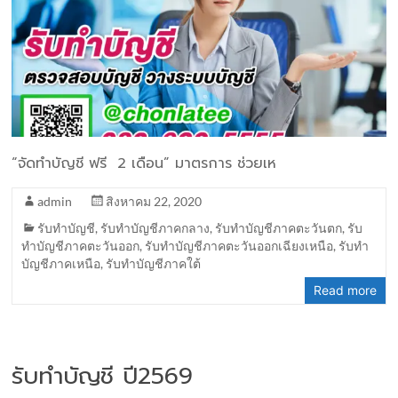
“จัดทำบัญชี ฟรี 2 เดือน” มาตรการ ช่วยเห
admin
สิงหาคม 22, 2020
รับทำบัญชี
,
รับทำบัญชีภาคกลาง
,
รับทำบัญชีภาคตะวันตก
,
รับ
ทำบัญชีภาคตะวันออก
,
รับทำบัญชีภาคตะวันออกเฉียงเหนือ
,
รับทำ
บัญชีภาคเหนือ
,
รับทำบัญชีภาคใต้
Read more
รับทำบัญชี ปี2569