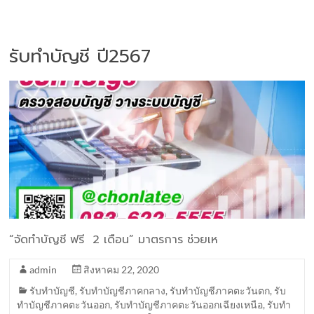
รับทำบัญชี ปี2567
“จัดทำบัญชี ฟรี 2 เดือน” มาตรการ ช่วยเห
admin
สิงหาคม 22, 2020
รับทำบัญชี
,
รับทำบัญชีภาคกลาง
,
รับทำบัญชีภาคตะวันตก
,
รับ
ทำบัญชีภาคตะวันออก
,
รับทำบัญชีภาคตะวันออกเฉียงเหนือ
,
รับทำ