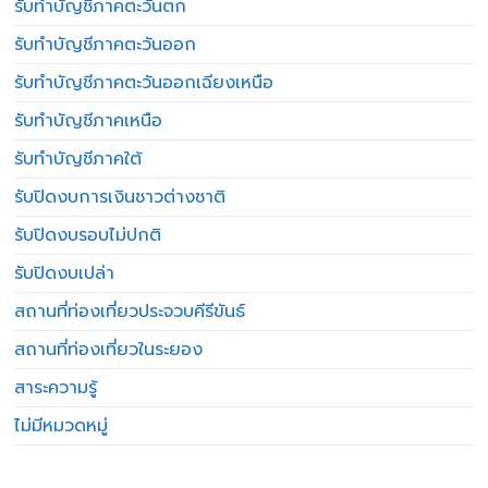
รับทำบัญชีภาคตะวันตก
รับทำบัญชีภาคตะวันออก
รับทำบัญชีภาคตะวันออกเฉียงเหนือ
รับทำบัญชีภาคเหนือ
รับทำบัญชีภาคใต้
รับปิดงบการเงินชาวต่างชาติ
รับปิดงบรอบไม่ปกติ
รับปิดงบเปล่า
สถานที่ท่องเที่ยวประจวบคีรีขันธ์
สถานที่ท่องเที่ยวในระยอง
สาระความรู้
ไม่มีหมวดหมู่