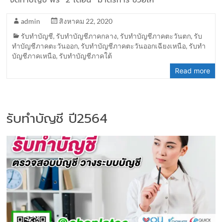
admin
สิงหาคม 22, 2020
รับทำบัญชี
,
รับทำบัญชีภาคกลาง
,
รับทำบัญชีภาคตะวันตก
,
รับ
ทำบัญชีภาคตะวันออก
,
รับทำบัญชีภาคตะวันออกเฉียงเหนือ
,
รับทำ
บัญชีภาคเหนือ
,
รับทำบัญชีภาคใต้
Read more
รับทำบัญชี ปี2564