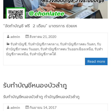
“จัดทำบัญชี ฟรี 2 เดือน” มาตรการ ช่วยเห
admin
สิงหาคม 21, 2020
รับทำบัญชี
,
รับทำบัญชีภาคกลาง
,
รับทำบัญชีภาคตะวันตก
,
รับ
ทำบัญชีภาคตะวันออก
,
รับทำบัญชีภาคตะวันออกเฉียงเหนือ
,
รับทำ
บัญชีภาคเหนือ
,
รับทำบัญชีภาคใต้
Read more
รับทำบัญชีหนองบัวลำภู
รับทำบัญชีหนองบัวลำภู ทำบัญชีหนองบัวลำภู
admin
กันยายน 14, 2017