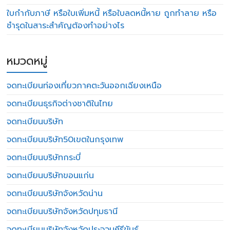
ใบกำกับภาษี หรือใบเพิ่มหนี้ หรือใบลดหนี้หาย ถูกทำลาย หรือ
ชำรุดในสาระสำคัญต้องทำอย่างไร
หมวดหมู่
จดทะเบียนท่องเที่ยวภาคตะวันออกเฉียงเหนือ
จดทะเบียนธุรกิจต่างชาติในไทย
จดทะเบียนบริษัท
จดทะเบียนบริษัท50เขตในกรุงเทพ
จดทะเบียนบริษัทกระบี่
จดทะเบียนบริษัทขอนแก่น
จดทะเบียนบริษัทจังหวัดน่าน
จดทะเบียนบริษัทจังหวัดปทุมธานี
จดทะเบียนบริษัทจังหวัดประจวบคีรีขันธ์