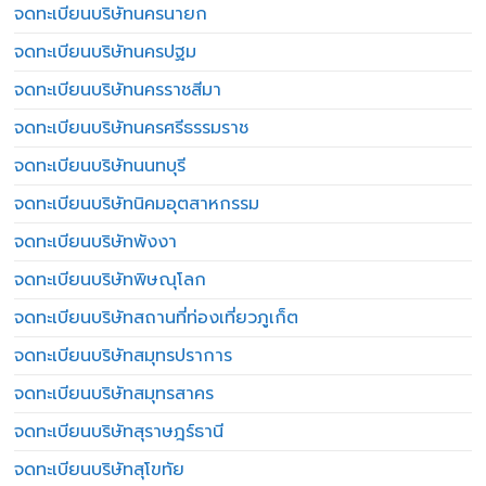
จดทะเบียนบริษัทนครนายก
จดทะเบียนบริษัทนครปฐม
จดทะเบียนบริษัทนครราชสีมา
จดทะเบียนบริษัทนครศรีธรรมราช
จดทะเบียนบริษัทนนทบุรี
จดทะเบียนบริษัทนิคมอุตสาหกรรม
จดทะเบียนบริษัทพังงา
จดทะเบียนบริษัทพิษณุโลก
จดทะเบียนบริษัทสถานที่ท่องเที่ยวภูเก็ต
จดทะเบียนบริษัทสมุทรปราการ
จดทะเบียนบริษัทสมุทรสาคร
จดทะเบียนบริษัทสุราษฎร์ธานี
จดทะเบียนบริษัทสุโขทัย