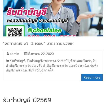
“จัดทำบัญชี ฟรี 2 เดือน” มาตรการ ช่วยเห
admin
สิงหาคม 22, 2020
รับทำบัญชี
,
รับทำบัญชีภาคกลาง
,
รับทำบัญชีภาคตะวันตก
,
รับ
ทำบัญชีภาคตะวันออก
,
รับทำบัญชีภาคตะวันออกเฉียงเหนือ
,
รับทำ
บัญชีภาคเหนือ
,
รับทำบัญชีภาคใต้
Read more
รับทำบัญชี ปี2569