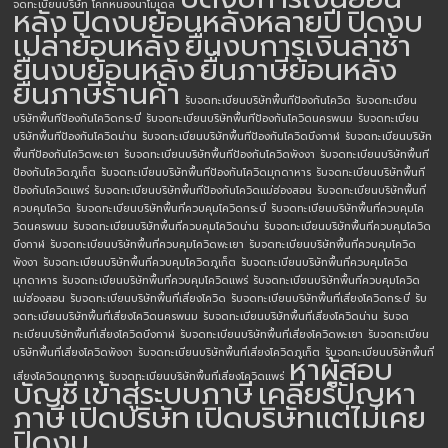
จดทะเบียนบริษัท โคกหนองนาโมเดล
หลัง
ปิดงบย้อนหลังหลายปี
ปิดงบ
เปล่าย้อนหลัง
ยื่นงบการเงินล่าช้า
ยื่นงบย้อนหลัง
ยื่นภาษีย้อนหลัง
ยื่นภาษีร้านค้า
รับจดทะเบียนบริษัทพื้นทีป้องกันโควิด
รับจดทะเบียน
บริษัทพื้นทีป้องกันโควิดกระบี่
รับจดทะเบียนบริษัทพื้นทีป้องกันโควิดนครพนม
รับจดทะเบียน
บริษัทพื้นทีป้องกันโควิดน่าน
รับจดทะเบียนบริษัทพื้นทีป้องกันโควิดบึงกาฬ
รับจดทะเบียนบริษัท
พื้นทีป้องกันโควิดพะเยา
รับจดทะเบียนบริษัทพื้นทีป้องกันโควิดพังงา
รับจดทะเบียนบริษัทพื้นที
ป้องกันโควิดภูเก็ต
รับจดทะเบียนบริษัทพื้นทีป้องกันโควิดมุกดาหาร
รับจดทะเบียนบริษัทพื้นที
ป้องกันโควิดแพร่
รับจดทะเบียนบริษัทพื้นทีป้องกันโควิดแม่ฮ่องสอน
รับจดทะเบียนบริษัทพื้นที่
ควบคุมโควิด
รับจดทะเบียนบริษัทพื้นที่ควบคุมโควิดกระบี่
รับจดทะเบียนบริษัทพื้นที่ควบคุมโค
วิดนครพนม
รับจดทะเบียนบริษัทพื้นที่ควบคุมโควิดน่าน
รับจดทะเบียนบริษัทพื้นที่ควบคุมโควิด
บึงกาฬ
รับจดทะเบียนบริษัทพื้นที่ควบคุมโควิดพะเยา
รับจดทะเบียนบริษัทพื้นที่ควบคุมโควิด
พังงา
รับจดทะเบียนบริษัทพื้นที่ควบคุมโควิดภูเก็ต
รับจดทะเบียนบริษัทพื้นที่ควบคุมโควิด
มุกดาหาร
รับจดทะเบียนบริษัทพื้นที่ควบคุมโควิดแพร่
รับจดทะเบียนบริษัทพื้นที่ควบคุมโควิด
แม่ฮ่องสอน
รับจดทะเบียนบริษัทพื้นที่เสี่ยงโควิด
รับจดทะเบียนบริษัทพื้นที่เสี่ยงโควิดกระบี่
รับ
จดทะเบียนบริษัทพื้นที่เสี่ยงโควิดนครพนม
รับจดทะเบียนบริษัทพื้นที่เสี่ยงโควิดน่าน
รับจด
ทะเบียนบริษัทพื้นที่เสี่ยงโควิดบึงกาฬ
รับจดทะเบียนบริษัทพื้นที่เสี่ยงโควิดพะเยา
รับจดทะเบียน
บริษัทพื้นที่เสี่ยงโควิดพังงา
รับจดทะเบียนบริษัทพื้นที่เสี่ยงโควิดภูเก็ต
รับจดทะเบียนบริษัทพื้นที่
หาผู้สอบ
เสี่ยงโควิดมุกดาหาร
รับจดทะเบียนบริษัทพื้นที่เสี่ยงโควิดแพร่
บัญชี
เข้าสู่ระบบภาษี
เคลียร์ปัญหา
ภาษี
เปิดบริษัท
เปิดบริษัทแต่ไม่เคย
ปิดงบ