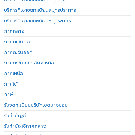
บริการที่เช่าจดทะเบียนสมุทรปราการ
บริการที่เช่าจดทะเบียนสมุทรสาคร
ภาคกลาง
ภาคตะวันตก
ภาคตะวันออก
ภาคตะวันออกเฉียงเหนือ
ภาคเหนือ
ภาคใต้
ภาษี
รับจดทะเบียนบริษัทเขตบางบอน
รับทำบัญชี
รับทำบัญชีภาคกลาง