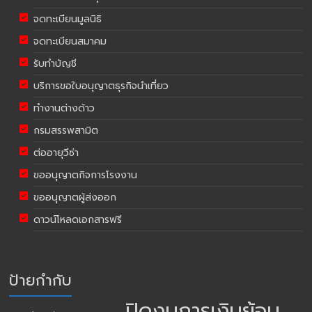
จดทะเบียนมูลนิธิ
จดทะเบียนสมาคม
รับทำบัญชี
บริการขอใบอนุญาตธุรกิจนำเที่ยว
ทำงานต่างด้าว
กรมสรรพสามิต
ต่ออายุวีซ่า
ขออนุญาตกิจการโรงงาน
ขออนุญาตผู้ส่งออก
ดาวน์โหลดเอกสารฟรี
ป้ายกำกับ
ปิดงบการเงินย้อน