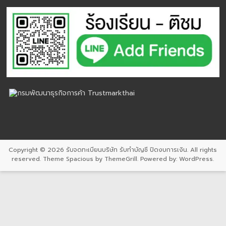
Copyright © 2026
รับจดทะเบียนบริษัท รับทำบัญชี ปิดงบการเงิน
. All rights
reserved. Theme
Spacious
by ThemeGrill. Powered by:
WordPress
.