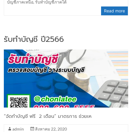
บัญชีภาคเหนือ
,
รับทำบัญชีภาคใต้
Read more
รับทำบัญชี ปี2566
“จัดทำบัญชี ฟรี 2 เดือน” มาตรการ ช่วยเห
admin
สิงหาคม 22, 2020