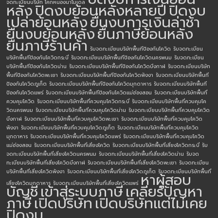
จดทะเบียนบริษัท โคกหนองนาโมเดล
หลัง
ปิดงบย้อนหลังหลายปี
ปิดงบ
เปล่าย้อนหลัง
ยื่นงบการเงินล่าช้า
ยื่นงบย้อนหลัง
ยื่นภาษีย้อนหลัง
ยื่นภาษีร้านค้า
รับจดทะเบียนบริษัทพื้นทีป้องกันโควิด
รับจดทะเบียน
บริษัทพื้นทีป้องกันโควิดกระบี่
รับจดทะเบียนบริษัทพื้นทีป้องกันโควิดนครพนม
รับจดทะเบียน
บริษัทพื้นทีป้องกันโควิดน่าน
รับจดทะเบียนบริษัทพื้นทีป้องกันโควิดบึงกาฬ
รับจดทะเบียนบริษัท
พื้นทีป้องกันโควิดพะเยา
รับจดทะเบียนบริษัทพื้นทีป้องกันโควิดพังงา
รับจดทะเบียนบริษัทพื้นที
ป้องกันโควิดภูเก็ต
รับจดทะเบียนบริษัทพื้นทีป้องกันโควิดมุกดาหาร
รับจดทะเบียนบริษัทพื้นที
ป้องกันโควิดแพร่
รับจดทะเบียนบริษัทพื้นทีป้องกันโควิดแม่ฮ่องสอน
รับจดทะเบียนบริษัทพื้นที่
ควบคุมโควิด
รับจดทะเบียนบริษัทพื้นที่ควบคุมโควิดกระบี่
รับจดทะเบียนบริษัทพื้นที่ควบคุมโค
วิดนครพนม
รับจดทะเบียนบริษัทพื้นที่ควบคุมโควิดน่าน
รับจดทะเบียนบริษัทพื้นที่ควบคุมโควิด
บึงกาฬ
รับจดทะเบียนบริษัทพื้นที่ควบคุมโควิดพะเยา
รับจดทะเบียนบริษัทพื้นที่ควบคุมโควิด
พังงา
รับจดทะเบียนบริษัทพื้นที่ควบคุมโควิดภูเก็ต
รับจดทะเบียนบริษัทพื้นที่ควบคุมโควิด
มุกดาหาร
รับจดทะเบียนบริษัทพื้นที่ควบคุมโควิดแพร่
รับจดทะเบียนบริษัทพื้นที่ควบคุมโควิด
แม่ฮ่องสอน
รับจดทะเบียนบริษัทพื้นที่เสี่ยงโควิด
รับจดทะเบียนบริษัทพื้นที่เสี่ยงโควิดกระบี่
รับ
จดทะเบียนบริษัทพื้นที่เสี่ยงโควิดนครพนม
รับจดทะเบียนบริษัทพื้นที่เสี่ยงโควิดน่าน
รับจด
ทะเบียนบริษัทพื้นที่เสี่ยงโควิดบึงกาฬ
รับจดทะเบียนบริษัทพื้นที่เสี่ยงโควิดพะเยา
รับจดทะเบียน
บริษัทพื้นที่เสี่ยงโควิดพังงา
รับจดทะเบียนบริษัทพื้นที่เสี่ยงโควิดภูเก็ต
รับจดทะเบียนบริษัทพื้นที่
หาผู้สอบ
เสี่ยงโควิดมุกดาหาร
รับจดทะเบียนบริษัทพื้นที่เสี่ยงโควิดแพร่
บัญชี
เข้าสู่ระบบภาษี
เคลียร์ปัญหา
ภาษี
เปิดบริษัท
เปิดบริษัทแต่ไม่เคย
ปิดงบ