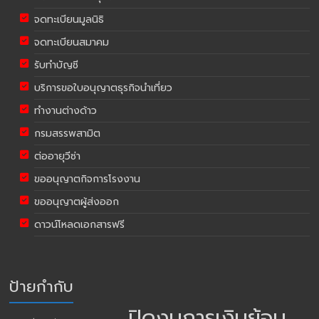
จดทะเบียนมูลนิธิ
จดทะเบียนสมาคม
รับทำบัญชี
บริการขอใบอนุญาตธุรกิจนำเที่ยว
ทำงานต่างด้าว
กรมสรรพสามิต
ต่ออายุวีซ่า
ขออนุญาตกิจการโรงงาน
ขออนุญาตผู้ส่งออก
ดาวน์โหลดเอกสารฟรี
ป้ายกำกับ
ปิดงบการเงินย้อน