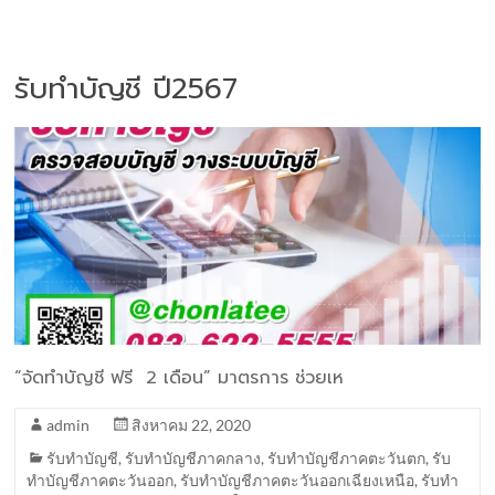
รับทำบัญชี ปี2567
“จัดทำบัญชี ฟรี 2 เดือน” มาตรการ ช่วยเห
admin
สิงหาคม 22, 2020
รับทำบัญชี
,
รับทำบัญชีภาคกลาง
,
รับทำบัญชีภาคตะวันตก
,
รับ
ทำบัญชีภาคตะวันออก
,
รับทำบัญชีภาคตะวันออกเฉียงเหนือ
,
รับทำ