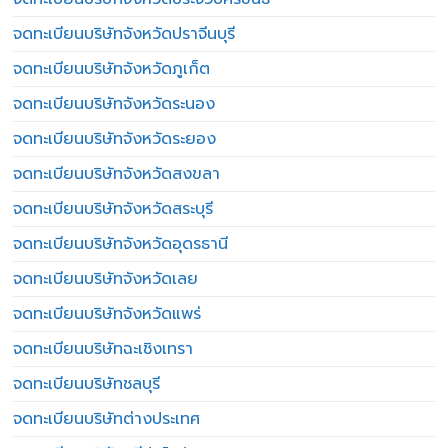
จดทะเบียนบริษัทจังหวัดปราจีนบุรี
จดทะเบียนบริษัทจังหวัดภูเก็ต
จดทะเบียนบริษัทจังหวัดระนอง
จดทะเบียนบริษัทจังหวัดระยอง
จดทะเบียนบริษัทจังหวัดสงขลา
จดทะเบียนบริษัทจังหวัดสระบุรี
จดทะเบียนบริษัทจังหวัดอุดรธานี
จดทะเบียนบริษัทจังหวัดเลย
จดทะเบียนบริษัทจังหวัดแพร่
จดทะเบียนบริษัทฉะเชิงเทรา
จดทะเบียนบริษัทชลบุรี
จดทะเบียนบริษัทต่างประเทศ