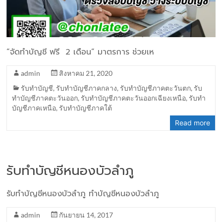
“จัดทำบัญชี ฟรี 2 เดือน” มาตรการ ช่วยเห
admin
สิงหาคม 21, 2020
รับทำบัญชี
,
รับทำบัญชีภาคกลาง
,
รับทำบัญชีภาคตะวันตก
,
รับ
ทำบัญชีภาคตะวันออก
,
รับทำบัญชีภาคตะวันออกเฉียงเหนือ
,
รับทำ
บัญชีภาคเหนือ
,
รับทำบัญชีภาคใต้
Read more
รับทำบัญชีหนองบัวลำภู
รับทำบัญชีหนองบัวลำภู ทำบัญชีหนองบัวลำภู
admin
กันยายน 14, 2017