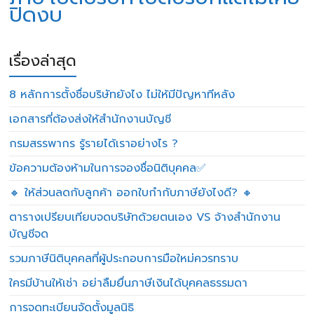
ปิดงบ
เรื่องล่าสุด
8 หลักการตั้งชื่อบริษัทยังไง ไม่ให้มีปัญหาทีหลัง
เอกสารที่ต้องส่งให้สำนักงานบัญชี
กรมสรรพากร รู้รายได้เราอย่างไร ?
ข้อความต้องห้ามในการจองชื่อนิติบุคคล✅
🔸 ให้ส่วนลดกับลูกค้า ออกใบกำกับภาษียังไงดี? 🔸
ตารางเปรียบเทียบจดบริษัทด้วยตนเอง VS จ้างสำนักงาน
บัญชีจด
รวมภาษีนิติบุคคลที่ผู้ประกอบการมือใหม่ควรทราบ
ใครมีบ้านให้เช่า อย่าลืมยื่นภาษีเงินได้บุคคลธรรมดา
การจดทะเบียนจัดตั้งมูลนิธิ