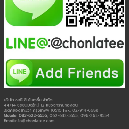
บริษัท ชลธี อินโนเวชั่น จำกัด
44/14 ซอยนิมิตใหม่ 12 แขวงทรายกองดิน
เขตคลองสามวา กรุงเทพฯ 10510 Fax: 02-914-6688
Mobile: 083-622-5555,
062-632-5555, 096-262-9554
Email:
info@chonlatee.com