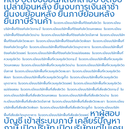
เปล่าย้อนหลัง
ยื่นงบการเงินล่าช้า
ยื่นงบย้อนหลัง
ยื่นภาษีย้อนหลัง
ยื่นภาษีร้านค้า
รับจดทะเบียนบริษัทพื้นทีป้องกันโควิด
รับจดทะเบียน
บริษัทพื้นทีป้องกันโควิดกระบี่
รับจดทะเบียนบริษัทพื้นทีป้องกันโควิดนครพนม
รับจดทะเบียน
บริษัทพื้นทีป้องกันโควิดน่าน
รับจดทะเบียนบริษัทพื้นทีป้องกันโควิดบึงกาฬ
รับจดทะเบียนบริษัท
พื้นทีป้องกันโควิดพะเยา
รับจดทะเบียนบริษัทพื้นทีป้องกันโควิดพังงา
รับจดทะเบียนบริษัทพื้นที
ป้องกันโควิดภูเก็ต
รับจดทะเบียนบริษัทพื้นทีป้องกันโควิดมุกดาหาร
รับจดทะเบียนบริษัทพื้นที
ป้องกันโควิดแพร่
รับจดทะเบียนบริษัทพื้นทีป้องกันโควิดแม่ฮ่องสอน
รับจดทะเบียนบริษัทพื้นที่
ควบคุมโควิด
รับจดทะเบียนบริษัทพื้นที่ควบคุมโควิดกระบี่
รับจดทะเบียนบริษัทพื้นที่ควบคุมโค
วิดนครพนม
รับจดทะเบียนบริษัทพื้นที่ควบคุมโควิดน่าน
รับจดทะเบียนบริษัทพื้นที่ควบคุมโควิด
บึงกาฬ
รับจดทะเบียนบริษัทพื้นที่ควบคุมโควิดพะเยา
รับจดทะเบียนบริษัทพื้นที่ควบคุมโควิด
พังงา
รับจดทะเบียนบริษัทพื้นที่ควบคุมโควิดภูเก็ต
รับจดทะเบียนบริษัทพื้นที่ควบคุมโควิด
มุกดาหาร
รับจดทะเบียนบริษัทพื้นที่ควบคุมโควิดแพร่
รับจดทะเบียนบริษัทพื้นที่ควบคุมโควิด
แม่ฮ่องสอน
รับจดทะเบียนบริษัทพื้นที่เสี่ยงโควิด
รับจดทะเบียนบริษัทพื้นที่เสี่ยงโควิดกระบี่
รับ
จดทะเบียนบริษัทพื้นที่เสี่ยงโควิดนครพนม
รับจดทะเบียนบริษัทพื้นที่เสี่ยงโควิดน่าน
รับจด
ทะเบียนบริษัทพื้นที่เสี่ยงโควิดบึงกาฬ
รับจดทะเบียนบริษัทพื้นที่เสี่ยงโควิดพะเยา
รับจดทะเบียน
บริษัทพื้นที่เสี่ยงโควิดพังงา
รับจดทะเบียนบริษัทพื้นที่เสี่ยงโควิดภูเก็ต
รับจดทะเบียนบริษัท
หาผู้สอบ
พื้นที่เสี่ยงโควิดมุกดาหาร
รับจดทะเบียนบริษัทพื้นที่เสี่ยงโควิดแพร่
บัญชี
เข้าสู่ระบบภาษี
เคลียร์ปัญหา
ภาษี
เปิดบริษัท
เปิดบริษัทแต่ไม่เคย