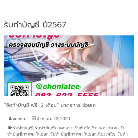
รับทำบัญชี ปี2567
“จัดทำบัญชี ฟรี 2 เดือน” มาตรการ ช่วยเห
admin
สิงหาคม 22, 2020
รับทำบัญชี
,
รับทำบัญชีภาคกลาง
,
รับทำบัญชีภาคตะวันตก
,
รับ
ทำบัญชีภาคตะวันออก
,
รับทำบัญชีภาคตะวันออกเฉียงเหนือ
,
รับทำ