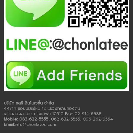
บริษัท ชลธี อินโนเวชั่น จำกัด
44/14 ซอยนิมิตใหม่ 12 แขวงทรายกองดิน
เขตคลองสามวา กรุงเทพฯ 10510 Fax: 02-914-6688
Mobile: 083-622-5555,
062-632-5555, 096-262-9554
Email:
info@chonlatee.com