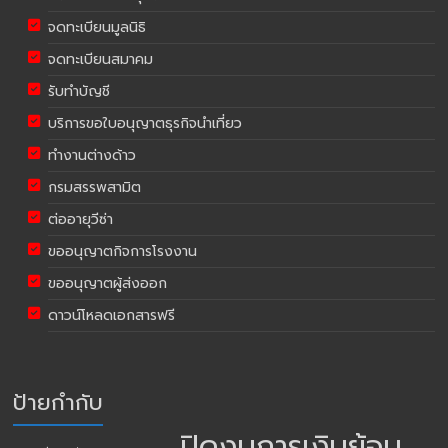
จดทะเบียนมูลนิธิ
จดทะเบียนสมาคม
รับทำบัญชี
บริการขอใบอนุญาตธุรกิจนำเที่ยว
ทำงานต่างด้าว
กรมสรรพสามิต
ต่ออายุวีซ่า
ขออนุญาตกิจการโรงงาน
ขออนุญาตผู้ส่งออก
ดาวน์โหลดเอกสารฟรี
ป้ายกำกับ
ปิดงบการเงินย้อน