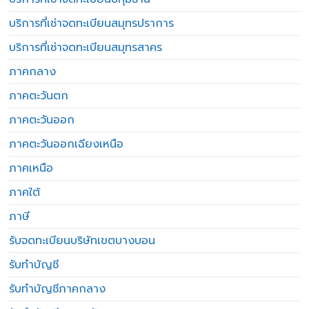
บริการที่เช่าจดทะเบียนสมุทรปราการ
บริการที่เช่าจดทะเบียนสมุทรสาคร
ภาคกลาง
ภาคตะวันตก
ภาคตะวันออก
ภาคตะวันออกเฉียงเหนือ
ภาคเหนือ
ภาคใต้
ภาษี
รับจดทะเบียนบริษัทเขตบางบอน
รับทำบัญชี
รับทำบัญชีภาคกลาง