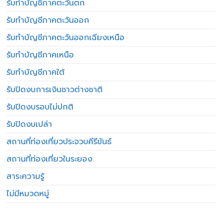
รับทำบัญชีภาคตะวันตก
รับทำบัญชีภาคตะวันออก
รับทำบัญชีภาคตะวันออกเฉียงเหนือ
รับทำบัญชีภาคเหนือ
รับทำบัญชีภาคใต้
รับปิดงบการเงินชาวต่างชาติ
รับปิดงบรอบไม่ปกติ
รับปิดงบเปล่า
สถานที่ท่องเที่ยวประจวบคีรีขันธ์
สถานที่ท่องเที่ยวในระยอง
สาระความรู้
ไม่มีหมวดหมู่