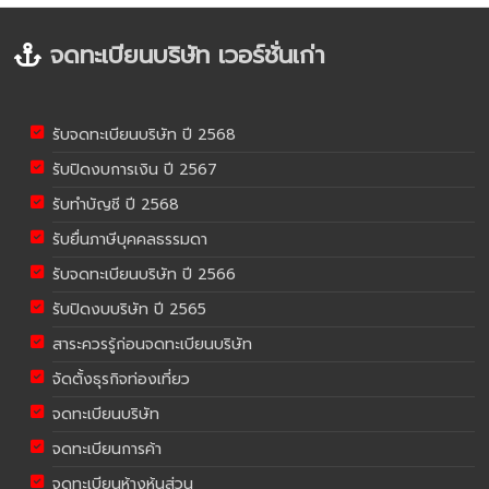
จดทะเบียนบริษัท เวอร์ชั่นเก่า
รับจดทะเบียนบริษัท ปี 2568
รับปิดงบการเงิน ปี 2567
รับทำบัญชี ปี 2568
รับยื่นภาษีบุคคลธรรมดา
รับจดทะเบียนบริษัท ปี 2566
รับปิดงบบริษัท ปี 2565
สาระควรรู้ก่อนจดทะเบียนบริษัท
จัดตั้งธุรกิจท่องเที่ยว
จดทะเบียนบริษัท
จดทะเบียนการค้า
จดทะเบียนห้างหุ้นส่วน