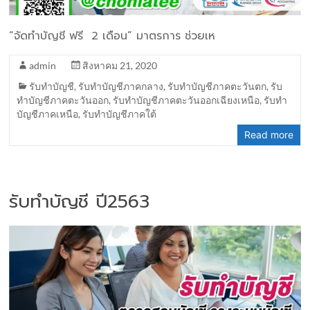
“จัดทำบัญชี ฟรี 2 เดือน” มาตรการ ช่วยเห
admin
สิงหาคม 21, 2020
รับทำบัญชี
,
รับทำบัญชีภาคกลาง
,
รับทำบัญชีภาคตะวันตก
,
รับ
ทำบัญชีภาคตะวันออก
,
รับทำบัญชีภาคตะวันออกเฉียงเหนือ
,
รับทำ
บัญชีภาคเหนือ
,
รับทำบัญชีภาคใต้
Read more
รับทำบัญชี ปี2563