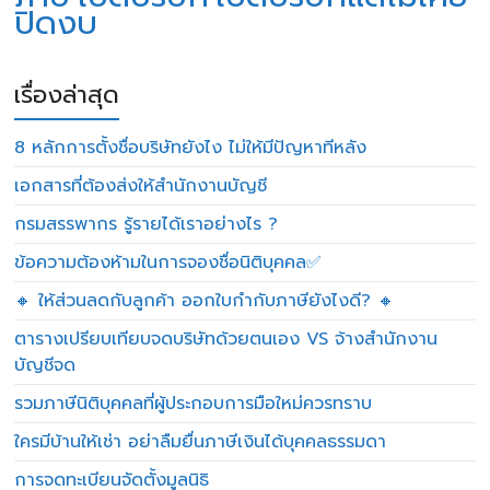
ปิดงบ
เรื่องล่าสุด
8 หลักการตั้งชื่อบริษัทยังไง ไม่ให้มีปัญหาทีหลัง
เอกสารที่ต้องส่งให้สำนักงานบัญชี
กรมสรรพากร รู้รายได้เราอย่างไร ?
ข้อความต้องห้ามในการจองชื่อนิติบุคคล✅
🔸 ให้ส่วนลดกับลูกค้า ออกใบกำกับภาษียังไงดี? 🔸
ตารางเปรียบเทียบจดบริษัทด้วยตนเอง VS จ้างสำนักงาน
บัญชีจด
รวมภาษีนิติบุคคลที่ผู้ประกอบการมือใหม่ควรทราบ
ใครมีบ้านให้เช่า อย่าลืมยื่นภาษีเงินได้บุคคลธรรมดา
การจดทะเบียนจัดตั้งมูลนิธิ