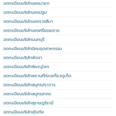
จดทะเบียนบริษัทนครนายก
จดทะเบียนบริษัทนครปฐม
จดทะเบียนบริษัทนครราชสีมา
จดทะเบียนบริษัทนครศรีธรรมราช
จดทะเบียนบริษัทนนทบุรี
จดทะเบียนบริษัทนิคมอุตสาหกรรม
จดทะเบียนบริษัทพังงา
จดทะเบียนบริษัทพิษณุโลก
จดทะเบียนบริษัทสถานที่ท่องเที่ยวภูเก็ต
จดทะเบียนบริษัทสมุทรปราการ
จดทะเบียนบริษัทสมุทรสาคร
จดทะเบียนบริษัทสุราษฎร์ธานี
จดทะเบียนบริษัทสุโขทัย