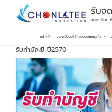
Skip
รับจด
to
content
จดทะเบียนบร
หน้าหลัก
จดทะเบียนบริษัทตามประเภทธุรกิจ
รับทำบัญชี ปี2570