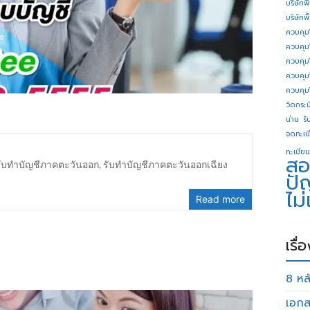
บริษัทพ
บริษัทพ
ควบคุม
ควบคุม
ควบคุม
ควบคุม
ควบคุม
วิดกระบี
น่าน
รั
จดทะเบี
ทะเบียน
สอ
รับทำบัญชีภาคตะวันออก
,
รับทำบัญชีภาคตะวันออกเฉียง
ปั
ไม
Read more
เรื่
8 หลั
เอกส