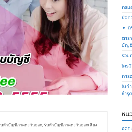
กรมส
ข้อค
🔸 ใ
ตารา
บัญช
รวมภ
ใครมี
การจด
ใบกำ
ชำรุ
หมว
รับทำบัญชีภาคตะวันออก
,
รับทำบัญชีภาคตะวันออกเฉียง
จดทะ