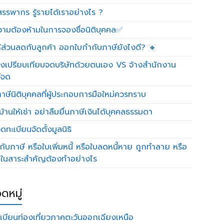
รรพากร รู้รายได้เราอย่างไร ?
วามต้องห้ามในการจองชื่อนิติบุคคล✅
ห้ส่วนลดกับลูกค้า ออกใบกำกับภาษียังไงดี? 🔸
งเปรียบเทียบจดบริษัทด้วยตนเอง VS จ้างสำนักงาน
ีจด
าษีนิติบุคคลที่ผู้ประกอบการมือใหม่ควรทราบ
บ้านให้เช่า อย่าลืมยื่นภาษีเงินได้บุคคลธรรมดา
ทะเบียนจัดตั้งมูลนิธิ
กับภาษี หรือใบเพิ่มหนี้ หรือใบลดหนี้หาย ถูกทำลาย หรือ
ดในสาระสำคัญต้องทำอย่างไร
ดหมู่
เบียนท่องเที่ยวภาคตะวันออกเฉียงเหนือ