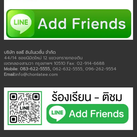
บริษัท ชลธี อินโนเวชั่น จำกัด
44/14 ซอยนิมิตใหม่ 12 แขวงทรายกองดิน
เขตคลองสามวา กรุงเทพฯ 10510 Fax: 02-914-6688
Mobile: 083-622-5555,
062-632-5555, 096-262-9554
Email:
info@chonlatee.com