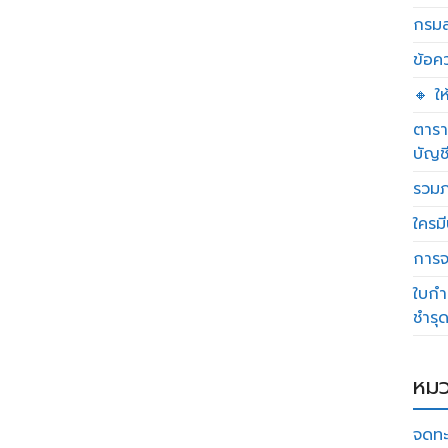
กรมส
ข้อค
🔸 ใ
ตารา
บัญช
รวมภ
ใครมี
การจด
ใบกำ
ชำรุ
หมว
จดทะ