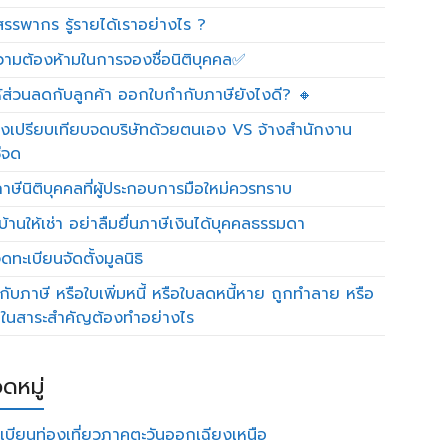
รรพากร รู้รายได้เราอย่างไร ?
วามต้องห้ามในการจองชื่อนิติบุคคล✅
ห้ส่วนลดกับลูกค้า ออกใบกำกับภาษียังไงดี? 🔸
งเปรียบเทียบจดบริษัทด้วยตนเอง VS จ้างสำนักงาน
ีจด
าษีนิติบุคคลที่ผู้ประกอบการมือใหม่ควรทราบ
บ้านให้เช่า อย่าลืมยื่นภาษีเงินได้บุคคลธรรมดา
ทะเบียนจัดตั้งมูลนิธิ
กับภาษี หรือใบเพิ่มหนี้ หรือใบลดหนี้หาย ถูกทำลาย หรือ
ดในสาระสำคัญต้องทำอย่างไร
ดหมู่
เบียนท่องเที่ยวภาคตะวันออกเฉียงเหนือ