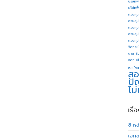
บริษัทพ
บริษัทพ
ควบคุม
ควบคุม
ควบคุม
ควบคุม
ควบคุม
วิดกระบี
น่าน
รั
จดทะเบี
ทะเบียน
สอ
ปั
ไม
เรื่
8 หลั
เอกส