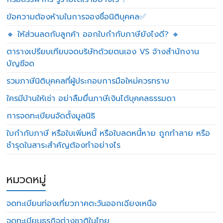
ข้อความต้องห้ามในการจองชื่อนิติบุคคล✅
🔸 ให้ส่วนลดกับลูกค้า ออกใบกำกับภาษียังไงดี? 🔸
ตารางเปรียบเทียบจดบริษัทด้วยตนเอง VS จ้างสำนักงาน
บัญชีจด
รวมภาษีนิติบุคคลที่ผู้ประกอบการมือใหม่ควรทราบ
ใครมีบ้านให้เช่า อย่าลืมยื่นภาษีเงินได้บุคคลธรรมดา
การจดทะเบียนจัดตั้งมูลนิธิ
ใบกำกับภาษี หรือใบเพิ่มหนี้ หรือใบลดหนี้หาย ถูกทำลาย หรือ
ชำรุดในสาระสำคัญต้องทำอย่างไร
หมวดหมู่
จดทะเบียนท่องเที่ยวภาคตะวันออกเฉียงเหนือ
จดทะเบียนธุรกิจต่างชาติในไทย