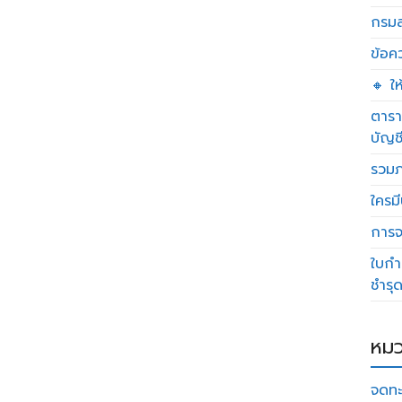
กรมส
ข้อค
🔸 ใ
ตารา
บัญช
รวมภ
ใครมี
การจด
ใบกำ
ชำรุ
หมว
จดทะ