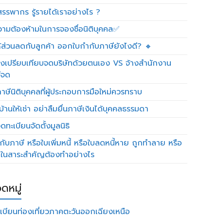
รรพากร รู้รายได้เราอย่างไร ?
วามต้องห้ามในการจองชื่อนิติบุคคล✅
ห้ส่วนลดกับลูกค้า ออกใบกำกับภาษียังไงดี? 🔸
งเปรียบเทียบจดบริษัทด้วยตนเอง VS จ้างสำนักงาน
ีจด
าษีนิติบุคคลที่ผู้ประกอบการมือใหม่ควรทราบ
บ้านให้เช่า อย่าลืมยื่นภาษีเงินได้บุคคลธรรมดา
ทะเบียนจัดตั้งมูลนิธิ
กับภาษี หรือใบเพิ่มหนี้ หรือใบลดหนี้หาย ถูกทำลาย หรือ
ดในสาระสำคัญต้องทำอย่างไร
ดหมู่
เบียนท่องเที่ยวภาคตะวันออกเฉียงเหนือ