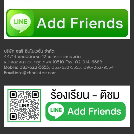
บริษัท ชลธี อินโนเวชั่น จำกัด
44/14 ซอยนิมิตใหม่ 12 แขวงทรายกองดิน
เขตคลองสามวา กรุงเทพฯ 10510 Fax: 02-914-6688
Mobile: 083-622-5555,
062-632-5555, 096-262-9554
Email:
info@chonlatee.com