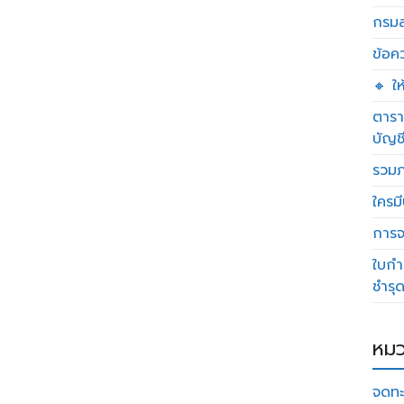
กรมส
ข้อค
🔸 ใ
ตารา
บัญช
รวมภ
ใครมี
การจด
ใบกำ
ชำรุ
หมว
จดทะ