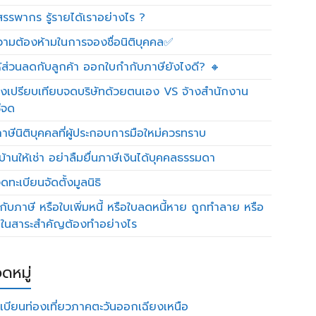
รรพากร รู้รายได้เราอย่างไร ?
วามต้องห้ามในการจองชื่อนิติบุคคล✅
ห้ส่วนลดกับลูกค้า ออกใบกำกับภาษียังไงดี? 🔸
งเปรียบเทียบจดบริษัทด้วยตนเอง VS จ้างสำนักงาน
ีจด
าษีนิติบุคคลที่ผู้ประกอบการมือใหม่ควรทราบ
บ้านให้เช่า อย่าลืมยื่นภาษีเงินได้บุคคลธรรมดา
ทะเบียนจัดตั้งมูลนิธิ
กับภาษี หรือใบเพิ่มหนี้ หรือใบลดหนี้หาย ถูกทำลาย หรือ
ดในสาระสำคัญต้องทำอย่างไร
ดหมู่
เบียนท่องเที่ยวภาคตะวันออกเฉียงเหนือ