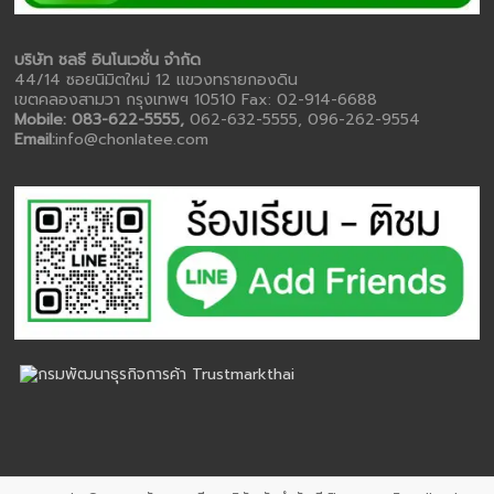
บริษัท ชลธี อินโนเวชั่น จำกัด
44/14 ซอยนิมิตใหม่ 12 แขวงทรายกองดิน
เขตคลองสามวา กรุงเทพฯ 10510 Fax: 02-914-6688
Mobile: 083-622-5555,
062-632-5555, 096-262-9554
Email:
info@chonlatee.com