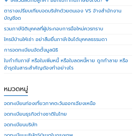
🔸 ให้ส่วนลดกับลูกค้า ออกใบกำกับภาษียังไงดี? 🔸
ตารางเปรียบเทียบจดบริษัทด้วยตนเอง VS จ้างสำนักงาน
บัญชีจด
รวมภาษีนิติบุคคลที่ผู้ประกอบการมือใหม่ควรทราบ
ใครมีบ้านให้เช่า อย่าลืมยื่นภาษีเงินได้บุคคลธรรมดา
การจดทะเบียนจัดตั้งมูลนิธิ
ใบกำกับภาษี หรือใบเพิ่มหนี้ หรือใบลดหนี้หาย ถูกทำลาย หรือ
ชำรุดในสาระสำคัญต้องทำอย่างไร
หมวดหมู่
จดทะเบียนท่องเที่ยวภาคตะวันออกเฉียงเหนือ
จดทะเบียนธุรกิจต่างชาติในไทย
จดทะเบียนบริษัท
จดทะเบียนบริษัท50เขตในกรุงเทพ