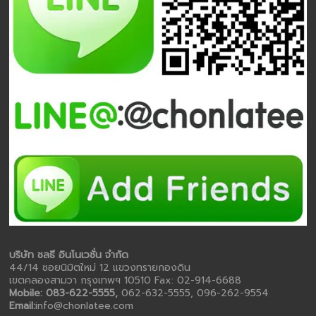
บริษัท ชลธี อินโนเวชั่น จำกัด
44/14 ซอยนิมิตใหม่ 12 แขวงทรายกองดิน
เขตคลองสามวา กรุงเทพฯ 10510 Fax: 02-914-6688
Mobile: 083-622-5555,
062-632-5555, 096-262-9554
Email:
info@chonlatee.com