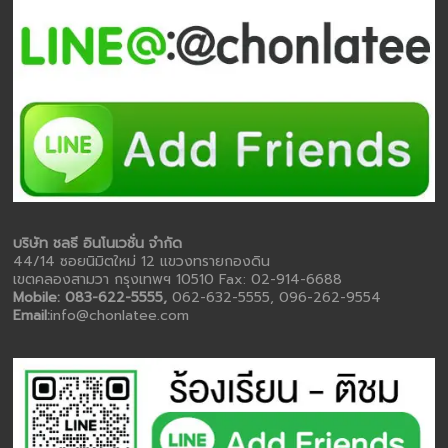
บริษัท ชลธี อินโนเวชั่น จำกัด
44/14 ซอยนิมิตใหม่ 12 แขวงทรายกองดิน
เขตคลองสามวา กรุงเทพฯ 10510 Fax: 02-914-6688
Mobile: 083-622-5555,
062-632-5555, 096-262-9554
Email:
info@chonlatee.com