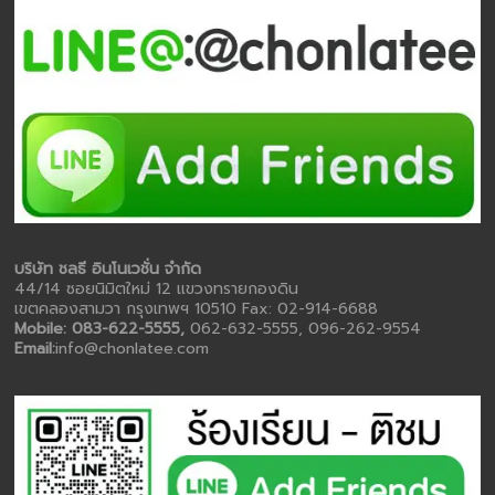
บริษัท ชลธี อินโนเวชั่น จำกัด
44/14 ซอยนิมิตใหม่ 12 แขวงทรายกองดิน
เขตคลองสามวา กรุงเทพฯ 10510 Fax: 02-914-6688
Mobile: 083-622-5555,
062-632-5555, 096-262-9554
Email:
info@chonlatee.com