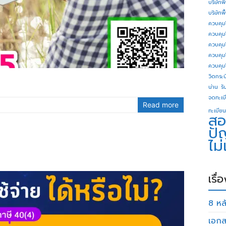
บริษัทพ
บริษัทพ
ควบคุม
ควบคุม
ควบคุม
ควบคุม
ควบคุม
วิดกระบี
น่าน
รั
จดทะเบี
Read more
ทะเบียน
สอ
ปั
ไม
เรื่
8 หลั
เอกส