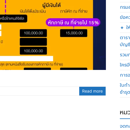
กรมส
ข้อค
🔸 ใ
ตารา
บัญช
รวมภ
ใครมี
การจด
ใบกำ
Read more
ชำรุ
หมว
จดทะ