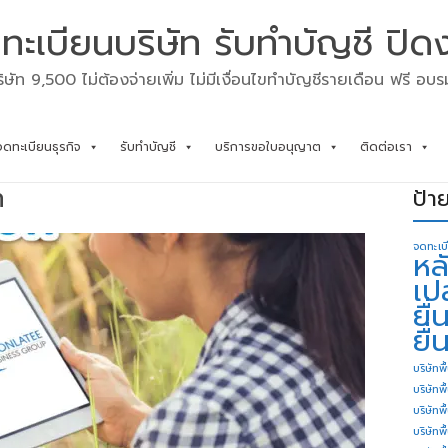
ทะเบียนบริษัท รับทำบัญชี ปิด
ิษัท 9,500 ไม่ต้องจ่ายเพิ่ม ไม่มีเงื่อนไขทำบัญชีรายเดือน ฟรี อบ
จดทะเบียนธุรกิจ
รับทำบัญชี
บริการขอใบอนุญาต
ติดต่อเรา
ท
ป้า
จดทะเบ
หล
เป
ยื
ยื่
บริษัทพื
บริษัทพ
บริษัทพ
บริษัทพื