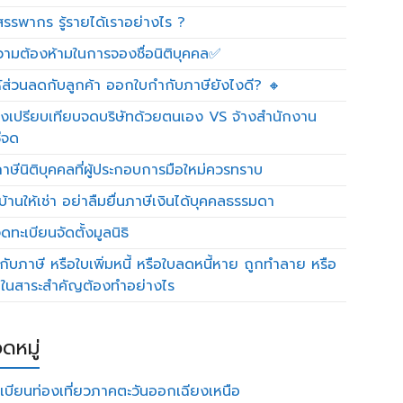
รรพากร รู้รายได้เราอย่างไร ?
วามต้องห้ามในการจองชื่อนิติบุคคล✅
ห้ส่วนลดกับลูกค้า ออกใบกำกับภาษียังไงดี? 🔸
งเปรียบเทียบจดบริษัทด้วยตนเอง VS จ้างสำนักงาน
ีจด
าษีนิติบุคคลที่ผู้ประกอบการมือใหม่ควรทราบ
บ้านให้เช่า อย่าลืมยื่นภาษีเงินได้บุคคลธรรมดา
ทะเบียนจัดตั้งมูลนิธิ
กับภาษี หรือใบเพิ่มหนี้ หรือใบลดหนี้หาย ถูกทำลาย หรือ
ดในสาระสำคัญต้องทำอย่างไร
ดหมู่
เบียนท่องเที่ยวภาคตะวันออกเฉียงเหนือ