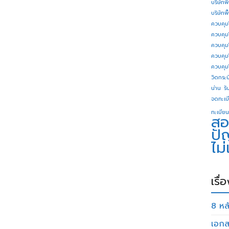
บริษัทพ
บริษัทพ
ควบคุม
ควบคุม
ควบคุม
ควบคุม
ควบคุม
วิดกระบี
น่าน
รั
จดทะเบี
ทะเบียน
สอ
ปั
ไม
เรื่
8 หลั
เอกส