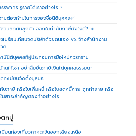
รรพากร รู้รายได้เราอย่างไร ?
วามต้องห้ามในการจองชื่อนิติบุคคล✅
ห้ส่วนลดกับลูกค้า ออกใบกำกับภาษียังไงดี? 🔸
งเปรียบเทียบจดบริษัทด้วยตนเอง VS จ้างสำนักงาน
ีจด
าษีนิติบุคคลที่ผู้ประกอบการมือใหม่ควรทราบ
บ้านให้เช่า อย่าลืมยื่นภาษีเงินได้บุคคลธรรมดา
ทะเบียนจัดตั้งมูลนิธิ
กับภาษี หรือใบเพิ่มหนี้ หรือใบลดหนี้หาย ถูกทำลาย หรือ
ดในสาระสำคัญต้องทำอย่างไร
ดหมู่
เบียนท่องเที่ยวภาคตะวันออกเฉียงเหนือ