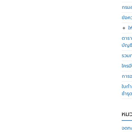
กรมส
ข้อค
🔸 ใ
ตารา
บัญช
รวมภ
ใครมี
การจด
ใบกำ
ชำรุ
หมว
จดทะ