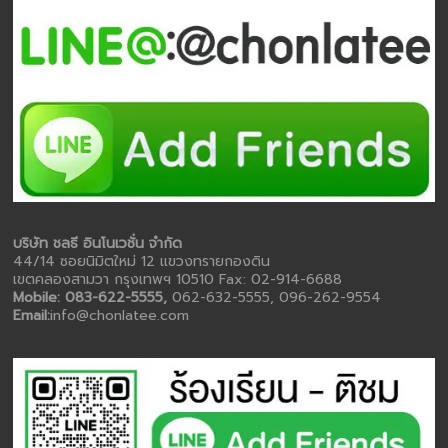
บริษัท ชลธี อินโนเวชั่น จำกัด
44/14 ซอยนิมิตใหม่ 12 แขวงทรายกองดิน
เขตคลองสามวา กรุงเทพฯ 10510 Fax: 02-914-6688
Mobile: 083-622-5555,
062-632-5555, 096-262-9554
Email:
info@chonlatee.com