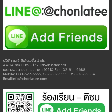
บริษัท ชลธี อินโนเวชั่น จำกัด
44/14 ซอยนิมิตใหม่ 12 แขวงทรายกองดิน
เขตคลองสามวา กรุงเทพฯ 10510 Fax: 02-914-6688
Mobile: 083-622-5555,
062-632-5555, 096-262-9554
Email:
info@chonlatee.com