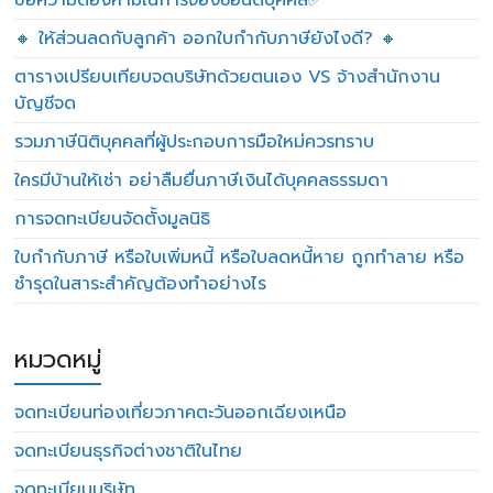
ข้อความต้องห้ามในการจองชื่อนิติบุคคล✅
🔸 ให้ส่วนลดกับลูกค้า ออกใบกำกับภาษียังไงดี? 🔸
ตารางเปรียบเทียบจดบริษัทด้วยตนเอง VS จ้างสำนักงาน
บัญชีจด
รวมภาษีนิติบุคคลที่ผู้ประกอบการมือใหม่ควรทราบ
ใครมีบ้านให้เช่า อย่าลืมยื่นภาษีเงินได้บุคคลธรรมดา
การจดทะเบียนจัดตั้งมูลนิธิ
ใบกำกับภาษี หรือใบเพิ่มหนี้ หรือใบลดหนี้หาย ถูกทำลาย หรือ
ชำรุดในสาระสำคัญต้องทำอย่างไร
หมวดหมู่
จดทะเบียนท่องเที่ยวภาคตะวันออกเฉียงเหนือ
จดทะเบียนธุรกิจต่างชาติในไทย
จดทะเบียนบริษัท