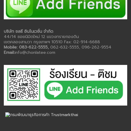
บริษัท ชลธี อินโนเวชั่น จำกัด
44/14 ซอยนิมิตใหม่ 12 แขวงทรายกองดิน
เขตคลองสามวา กรุงเทพฯ 10510 Fax: 02-914-6688
Mobile: 083-622-5555,
062-632-5555, 096-262-9554
Email:
info@chonlatee.com