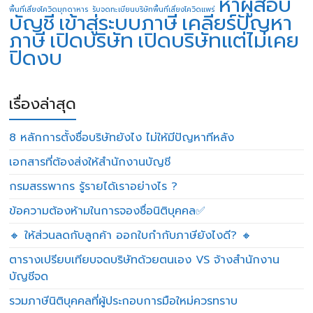
หาผู้สอบ
พื้นที่เสี่ยงโควิดมุกดาหาร
รับจดทะเบียนบริษัทพื้นที่เสี่ยงโควิดแพร่
บัญชี
เข้าสู่ระบบภาษี
เคลียร์ปัญหา
ภาษี
เปิดบริษัท
เปิดบริษัทแต่ไม่เคย
ปิดงบ
เรื่องล่าสุด
8 หลักการตั้งชื่อบริษัทยังไง ไม่ให้มีปัญหาทีหลัง
เอกสารที่ต้องส่งให้สำนักงานบัญชี
กรมสรรพากร รู้รายได้เราอย่างไร ?
ข้อความต้องห้ามในการจองชื่อนิติบุคคล✅
🔸 ให้ส่วนลดกับลูกค้า ออกใบกำกับภาษียังไงดี? 🔸
ตารางเปรียบเทียบจดบริษัทด้วยตนเอง VS จ้างสำนักงาน
บัญชีจด
รวมภาษีนิติบุคคลที่ผู้ประกอบการมือใหม่ควรทราบ