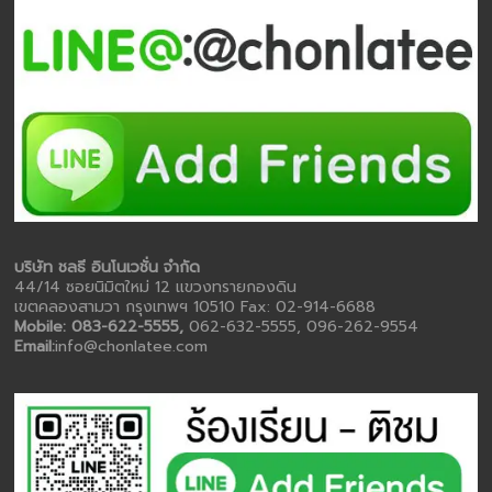
บริษัท ชลธี อินโนเวชั่น จำกัด
44/14 ซอยนิมิตใหม่ 12 แขวงทรายกองดิน
เขตคลองสามวา กรุงเทพฯ 10510 Fax: 02-914-6688
Mobile: 083-622-5555,
062-632-5555, 096-262-9554
Email:
info@chonlatee.com