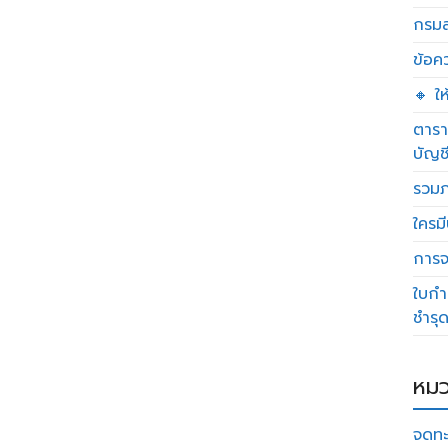
กรมส
ข้อค
🔸 ใ
ตารา
บัญช
รวมภ
ใครมี
การจด
ใบกำ
ชำรุ
หมว
จดทะ