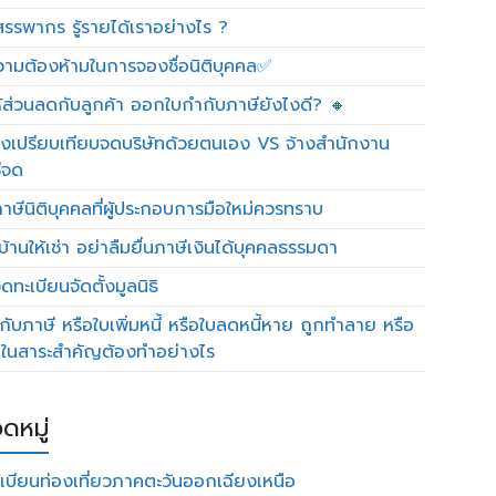
รรพากร รู้รายได้เราอย่างไร ?
วามต้องห้ามในการจองชื่อนิติบุคคล✅
ห้ส่วนลดกับลูกค้า ออกใบกำกับภาษียังไงดี? 🔸
งเปรียบเทียบจดบริษัทด้วยตนเอง VS จ้างสำนักงาน
ีจด
าษีนิติบุคคลที่ผู้ประกอบการมือใหม่ควรทราบ
บ้านให้เช่า อย่าลืมยื่นภาษีเงินได้บุคคลธรรมดา
ทะเบียนจัดตั้งมูลนิธิ
กับภาษี หรือใบเพิ่มหนี้ หรือใบลดหนี้หาย ถูกทำลาย หรือ
ดในสาระสำคัญต้องทำอย่างไร
ดหมู่
เบียนท่องเที่ยวภาคตะวันออกเฉียงเหนือ