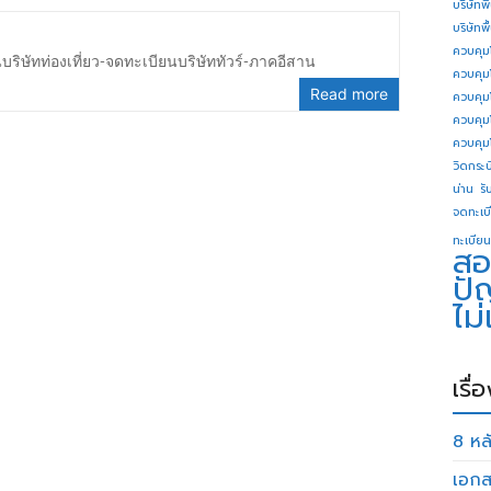
บริษัทพ
บริษัทพ
ควบคุม
ริษัทท่องเที่ยว-จดทะเบียนบริษัททัวร์-ภาคอีสาน
ควบคุม
Read more
ควบคุม
ควบคุม
ควบคุม
วิดกระบี
น่าน
รั
จดทะเบี
ทะเบียน
สอ
ปั
ไม
เรื่
8 หลั
เอกส