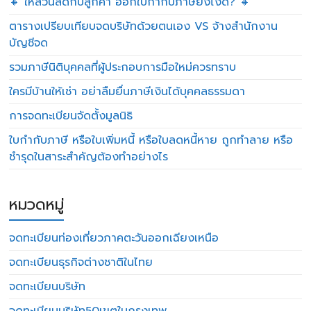
🔸 ให้ส่วนลดกับลูกค้า ออกใบกำกับภาษียังไงดี? 🔸
ตารางเปรียบเทียบจดบริษัทด้วยตนเอง VS จ้างสำนักงาน
บัญชีจด
รวมภาษีนิติบุคคลที่ผู้ประกอบการมือใหม่ควรทราบ
ใครมีบ้านให้เช่า อย่าลืมยื่นภาษีเงินได้บุคคลธรรมดา
การจดทะเบียนจัดตั้งมูลนิธิ
ใบกำกับภาษี หรือใบเพิ่มหนี้ หรือใบลดหนี้หาย ถูกทำลาย หรือ
ชำรุดในสาระสำคัญต้องทำอย่างไร
หมวดหมู่
จดทะเบียนท่องเที่ยวภาคตะวันออกเฉียงเหนือ
จดทะเบียนธุรกิจต่างชาติในไทย
จดทะเบียนบริษัท