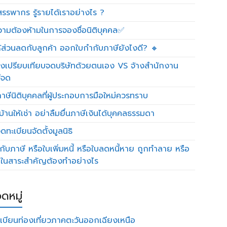
รรพากร รู้รายได้เราอย่างไร ?
วามต้องห้ามในการจองชื่อนิติบุคคล✅
ห้ส่วนลดกับลูกค้า ออกใบกำกับภาษียังไงดี? 🔸
งเปรียบเทียบจดบริษัทด้วยตนเอง VS จ้างสำนักงาน
ีจด
าษีนิติบุคคลที่ผู้ประกอบการมือใหม่ควรทราบ
บ้านให้เช่า อย่าลืมยื่นภาษีเงินได้บุคคลธรรมดา
ทะเบียนจัดตั้งมูลนิธิ
กับภาษี หรือใบเพิ่มหนี้ หรือใบลดหนี้หาย ถูกทำลาย หรือ
ดในสาระสำคัญต้องทำอย่างไร
ดหมู่
เบียนท่องเที่ยวภาคตะวันออกเฉียงเหนือ