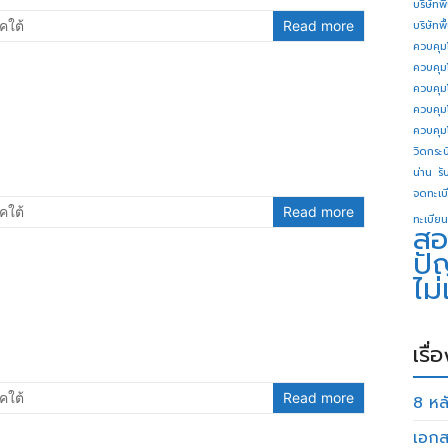
บริษัทพ
คใต้
Read more
บริษัทพ
ควบคุม
ควบคุม
ควบคุม
ควบคุม
ควบคุม
วิดกระบี
น่าน
รั
จดทะเบี
คใต้
Read more
ทะเบียน
สอ
ปั
ไม
เรื่
คใต้
Read more
8 หลั
เอกส