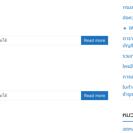
กรมส
ข้อค
🔸 ใ
ตารา
คใต้
Read more
บัญช
รวมภ
ใครมี
การจด
ใบกำ
ชำรุ
คใต้
Read more
หมว
จดทะ