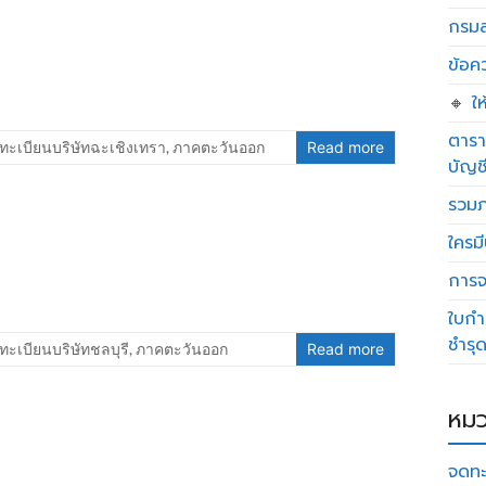
กรมส
ข้อค
🔸 ใ
ตารา
ทะเบียนบริษัทฉะเชิงเทรา
,
ภาคตะวันออก
Read more
บัญช
รวมภ
ใครมี
การจด
ใบกำ
ชำรุ
ทะเบียนบริษัทชลบุรี
,
ภาคตะวันออก
Read more
หมว
จดทะ