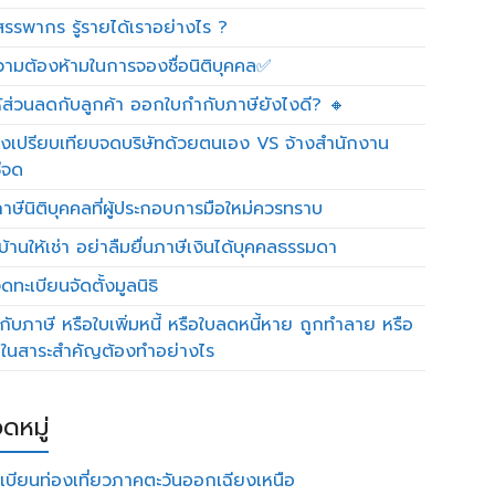
รรพากร รู้รายได้เราอย่างไร ?
วามต้องห้ามในการจองชื่อนิติบุคคล✅
ห้ส่วนลดกับลูกค้า ออกใบกำกับภาษียังไงดี? 🔸
งเปรียบเทียบจดบริษัทด้วยตนเอง VS จ้างสำนักงาน
ีจด
าษีนิติบุคคลที่ผู้ประกอบการมือใหม่ควรทราบ
บ้านให้เช่า อย่าลืมยื่นภาษีเงินได้บุคคลธรรมดา
ทะเบียนจัดตั้งมูลนิธิ
กับภาษี หรือใบเพิ่มหนี้ หรือใบลดหนี้หาย ถูกทำลาย หรือ
ดในสาระสำคัญต้องทำอย่างไร
ดหมู่
เบียนท่องเที่ยวภาคตะวันออกเฉียงเหนือ