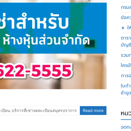
กรมส
ข้อค
🔸 ใ
ตารา
บัญช
รวมภ
ใครมี
การจด
ใบกำ
ชำรุ
ะเบียน
,
บริการที่เช่าจดทะเบียนสมุทรปราการ
Read more
หมว
จดทะ