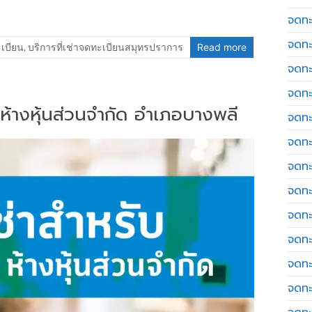
จดทะเ
จดทะ
ะเบียน
,
บริการที่เช่าจดทะเบียนสมุทรปราการ
Read more
จดทะ
จดทะ
ท ห้างหุ้นส่วนจำกัด อำเภอบางพลี
จดทะ
จดทะเ
จดทะ
จดทะ
จดทะ
จดทะ
จดทะ
จดทะ