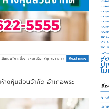
บริษัทพ
บริษัทพ
ควบคุม
ควบคุม
ควบคุม
ควบคุม
ควบคุม
วิดกระบี
น่าน
รั
จดทะเบี
ทะเบียน
สอ
ะเบียน
,
บริการที่เช่าจดทะเบียนสมุทรปราการ
Read more
ปั
ไม
 ห้างหุ้นส่วนจำกัด อำเภอพระ
เรื่
8 หลั
เอกส