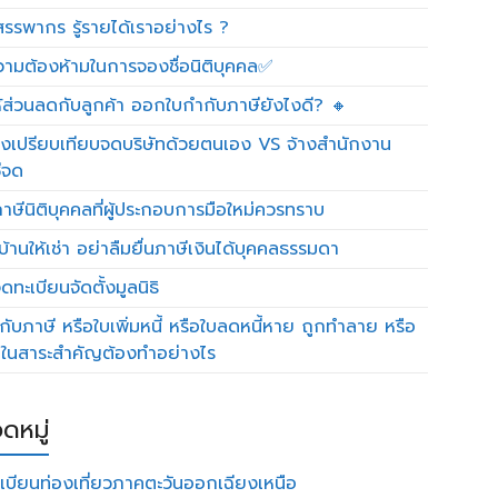
รรพากร รู้รายได้เราอย่างไร ?
วามต้องห้ามในการจองชื่อนิติบุคคล✅
ห้ส่วนลดกับลูกค้า ออกใบกำกับภาษียังไงดี? 🔸
งเปรียบเทียบจดบริษัทด้วยตนเอง VS จ้างสำนักงาน
ีจด
าษีนิติบุคคลที่ผู้ประกอบการมือใหม่ควรทราบ
บ้านให้เช่า อย่าลืมยื่นภาษีเงินได้บุคคลธรรมดา
ทะเบียนจัดตั้งมูลนิธิ
กับภาษี หรือใบเพิ่มหนี้ หรือใบลดหนี้หาย ถูกทำลาย หรือ
ดในสาระสำคัญต้องทำอย่างไร
ดหมู่
เบียนท่องเที่ยวภาคตะวันออกเฉียงเหนือ