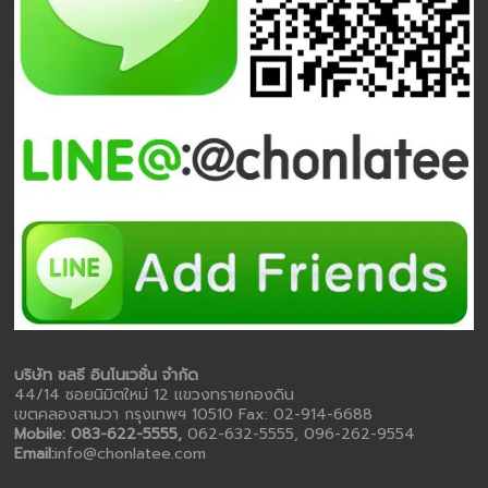
บริษัท ชลธี อินโนเวชั่น จำกัด
44/14 ซอยนิมิตใหม่ 12 แขวงทรายกองดิน
เขตคลองสามวา กรุงเทพฯ 10510 Fax: 02-914-6688
Mobile: 083-622-5555,
062-632-5555, 096-262-9554
Email:
info@chonlatee.com