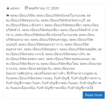
admin
พฤศจิกายน 17, 2020
จดทะเบียนบริษัท
,
จดทะเบียนบริษัท50เขตในกรุงเทพ
,
จด
ทะเบียนบริษัทขอนแก่น
,
จดทะเบียนบริษัทจังหวัดสระบุรี
,
จด
ทะเบียนบริษัทฉะเชิงเทรา
,
จดทะเบียนบริษัทท่องเที่ยว-จดทะเบียน
บริษัททัวร์
,
จดทะเบียนบริษัทท่องเที่ยว-จดทะเบียนบริษัททัวร์-ภาค
กลาง
,
จดทะเบียนบริษัทท่องเที่ยว50เขตในกรุงเทพ
,
จดทะเบียน
บริษัทนครนายก
,
จดทะเบียนบริษัทนครปฐม
,
จดทะเบียนบริษัท
นนทบุรี
,
จดทะเบียนบริษัทสมุทรปราการ
,
จดทะเบียนบริษัท
สมุทรสาคร
,
จดทะเบียนบริษัทอยุธยา
,
จดทะเบียนบริษัทเขตดุสิต
,
จด
ทะเบียนบริษัทเขตบางกะปิ
,
จดทะเบียนบริษัทเขตบางรัก
,
จด
ทะเบียนบริษัทเขตพระนคร
,
จดทะเบียนบริษัทเขตหนองจอก
,
จด
ทะเบียนบริษัทเชียงราย
,
จดทะเบียนบริษัทเชียงใหม่
,
จดทะเบียนเขต
บางเขน
,
จดทะเบียนเขตปทุมวัน
,
จดทะเบียนเขต
ป้อมปราบศัตรูพ่าย
,
จดเครื่องหมายการค้า
,
ที่ปรึกษาทางกฎหมาย
,
รับจดทะเบียนบริษัทเขตบางบอน
,
รับทำบัญชี
,
รับทำบัญชีภาคกลาง
,
รับทำบัญชีภาคตะวันตก
,
รับทำบัญชีภาคตะวันออก
,
รับทำบัญชีภาค
ตะวันออกเฉียงเหนือ
,
รับทำบัญชีภาคเหนือ
,
รับทำบัญชีภาคใต้
Read more