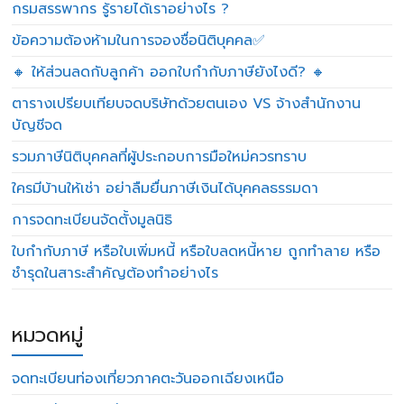
กรมสรรพากร รู้รายได้เราอย่างไร ?
ข้อความต้องห้ามในการจองชื่อนิติบุคคล✅
🔸 ให้ส่วนลดกับลูกค้า ออกใบกำกับภาษียังไงดี? 🔸
ตารางเปรียบเทียบจดบริษัทด้วยตนเอง VS จ้างสำนักงาน
บัญชีจด
รวมภาษีนิติบุคคลที่ผู้ประกอบการมือใหม่ควรทราบ
ใครมีบ้านให้เช่า อย่าลืมยื่นภาษีเงินได้บุคคลธรรมดา
การจดทะเบียนจัดตั้งมูลนิธิ
ใบกำกับภาษี หรือใบเพิ่มหนี้ หรือใบลดหนี้หาย ถูกทำลาย หรือ
ชำรุดในสาระสำคัญต้องทำอย่างไร
หมวดหมู่
จดทะเบียนท่องเที่ยวภาคตะวันออกเฉียงเหนือ