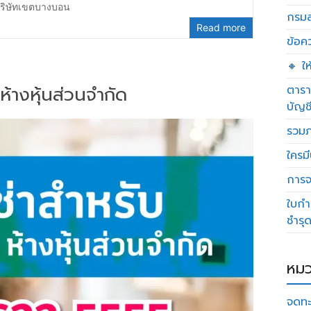
บริษัทเขตบางบอน
กรมส
Read more
ข้อค
🔸 ใ
ห้างหุ้นส่วนจำกัด
ตารา
บัญช
รวมภ
ใครมี
การจด
ใบกำ
ชำรุ
หมว
จดทะ