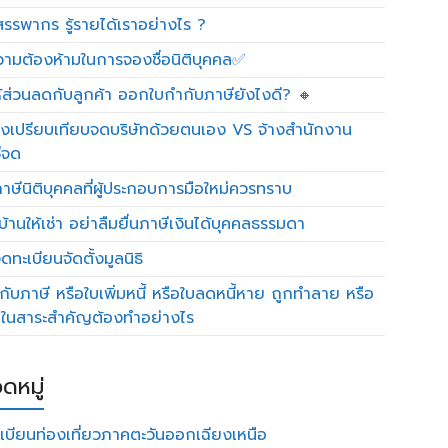
รรพากร รู้รายได้เราอย่างไร ?
วามต้องห้ามในการจองชื่อนิติบุคคล✅
ห้ส่วนลดกับลูกค้า ออกใบกำกับภาษียังไงดี? 🔸
งเปรียบเทียบจดบริษัทด้วยตนเอง VS จ้างสำนักงาน
ีจด
าษีนิติบุคคลที่ผู้ประกอบการมือใหม่ควรทราบ
บ้านให้เช่า อย่าลืมยื่นภาษีเงินได้บุคคลธรรมดา
ทะเบียนจัดตั้งมูลนิธิ
กับภาษี หรือใบเพิ่มหนี้ หรือใบลดหนี้หาย ถูกทำลาย หรือ
ดในสาระสำคัญต้องทำอย่างไร
ดหมู่
เบียนท่องเที่ยวภาคตะวันออกเฉียงเหนือ